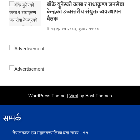
बाँके युनेस्को क्लब र राधाकृष्ण जनसेवा
केन्द्रको उच्चस्तरीय संयुक्त व्यवस्थापन
बैठक
१३ श्रावण २०८३, बुधबार ११:००
WordPress Theme |
Viral
by HashThemes
सम्पर्क​
नेपालगञ्ज उप महानगरपालिका वडा नम्बर - ११