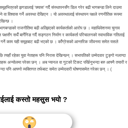
समूहभित्रको झगडालाई ‘क्यास’ गर्दै संस्थापनसँग डिल गरेर बढी भागबन्डा लिने दाउमा
्‍ने वा विश्‍वास गर्ने अवस्था देखिएन । यो अवस्थालाई संस्थापन पक्षले रणनीतिक रूपमा
देखिन्छ ।
ि भागबन्डाको राजनीतिमा बढी अल्झिएको कार्यकर्ताको आरोप छ । महाधिवेशनमा चुनाव
 पक्षसँग सधैँ बार्गेनिङ गर्दै सङ्गठन निर्माण र कार्यकर्ता परिचालनको स्वाभाविक गतिलाई
गर्ने काम यही समूहबाट बढी भएको छ । कांँग्रेसको आन्तरिक जीवनमा समेत यसले
ि त्यहाँ रहेका युवा नेताहरू पनि निरास देखिन्छन् । सभापतिको उम्मेदवार टुङ्गो नलाग्दा
ताहरू अन्योलमा परेका छन् । अब प्यानल वा गुटको टिकट पर्खिनुभन्दा बरु आफ्नै तयारी र
दा पनि आफ्नो व्यक्तिगत तर्फबाट समेत उम्मेदवारी घोषणासमेत गरेका छन् । (
ाईलाई कस्तो महसुस भयो ?