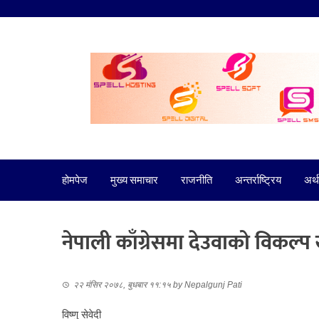
होमपेज
मुख्य समाचार
राजनीति
अन्तर्राष्ट्रिय
अर्थ
नेपाली काँग्रेसमा देउवाको विकल्प ख
२२ मंसिर २०७८, बुधबार ११:१५
by
Nepalgunj Pati
विष्णु सेवेदी