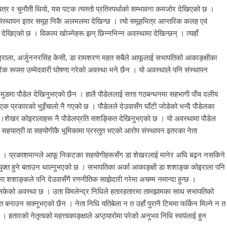
ित्र र चुनौती थियो, यस पटक त्यस्तो प्रतिस्पर्धाको सम्भावना कमजोर देखिएको छ ।
 संस्थापन इतर समूह निकै अलमलमा देखिन्छ । त्यो समूहभित्र आन्तरिक कलह एवं
देखिएको छ । विकल्प खोज्नेहरू झन् छिन्नभिन्न अवस्थामा देखिन्छन् । त्यहाँ
ोइराला, अर्जुननरसिंह केसी, डा रामशरण महत सबैले आफूलाई सभापतिको आकाङ्क्षीका
िक रूपमा उम्मेदवारी घोषणा गरेको अवस्था भने छैन । यो अवस्थाले पनि संस्थापन
 मुडमा पौडेल देखिनुभएको छैन । हालै पौडेललाई सत्ता गठबन्धनमा सहभागी पाँच दलीय
क प्रकारको भुइँचालो नै गएको छ । पौडेलले देउवासँग घाँटी जोडेको भन्दै पौडेलका
ा।शेखर कोइरालाहरू नै पौडेलप्रति सशङ्कित देखिनुभएको छ । यो अवस्थामा पौडेल
नीतिक सहयात्री वा सहयोगीकै भूमिकामा प्रस्तुत भएको आरोप संस्थापन इतरका नेता
ो छ । प्रकाशमानले आफू निकटका सहयोगीहरूसँग डा शेखरलाई मानेर अघि बढ्न नसकिने
युक्त हुने बताउन थाल्नुभएको छ । सभापतिका अर्का आकाङ्क्षी डा शशाङ्क कोइराला पनि
मा शशाङ्कले पनि देउवासँगै रणनीतिक साझेदारी गरेमा अचम्म नमान्दा हुन्छ ।
िसकेको अवस्था छ । उता विमलेन्द्र निधिले हतारहतारमा तामझामका साथ सभापतिको
त बनाउन सक्नुभएको छैन । नेता निधि यतिबेला न त उहाँ पुरानै टिममा फर्किन मिल्ने न त
हतारको नेतृत्वको महत्त्वकाङ्क्षाले अप्ठ्यारोमा परेको अनुभव निधि स्वयंलाई हुन