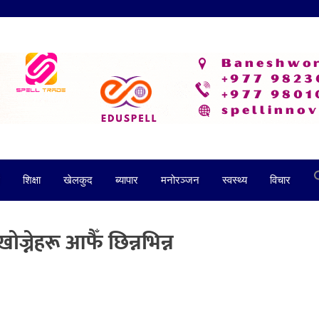
शिक्षा
खेलकुद
ब्यापार
मनोरञ्जन
स्वस्थ्य
विचार
ोज्नेहरू आफैँ छिन्नभिन्न