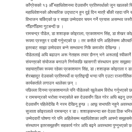
काँग्रेसको १३ औँ महाधिवेशनमा देउवासँग प्रतिस्पर्धाको जुन खालको च
महाधिवेशनको औपचारिक उद्घाटन हुन दुई दिन मात्रै बाँकी रहदा पनि
विभाजन चर्किएको छ र साझा उम्मेदवार चयन गर्ने प्रयास असम्भव जस्तै 
गौँडागौँडामा गुटबन्दी छ ।
रामचन्द्र पौडेल, डा शशाङ्क कोइराला, प्रकाशमान सिंह, डा शेखर क
रूपमा प्रस्तुत र दाबी गर्नुभएको छ । तर कसैले पनि अहिलेसम्म औपचार
इतरबाट साझा उम्मेदवार बन्ने सम्भावना निकै कमजोर देखिन्छ ।
पौडेललाई अघि बढाउन अरू नेताहरू तयार छैनन् भने अरूलाई स्वीकार्ने
संयन्‍त्रको संयोजक बनाउने निर्णयपछि खासगरी संस्थापन इतर समूहमा ए
सहयात्रीका रूपमा रहेका प्रकाशमान सिंह, डा।शशाङ्क कोइराला र ड
शेरबहादुर देउवाको प्रतिस्पर्धी वा प्रतिद्वन्द्वी भन्दा पनि एउटा राजा
कार्यकर्ताले लगाउन थालेका छन् ।
पछिल्ला दिनमा प्रकाशमानले पनि पौडेलको खुलेआम विरोध गर्नुभएक
र रामचन्द्रको भरोसा नभएकोले बरु देउवासँग डिल गरेर अघि बढ्नु उप
देउवासँग पहिलेदेखि नै नरम देखिनु हुन्छ । आफू सभापति नहुने अवस्था
सुजाता कोइरालाले रामचन्द्र र डा। शशाङ्कभन्दा बरु देउवा ठिक भन
उम्मेदवारी घोषणा गरे पनि अहिलेसम्म महाधिवेशका लागि आफ्नो समूहसमे
संस्थापन इतरसमूहसँग सहकार्य गरेर अघि बढ्ने अवस्थामा पुग्नुभएको छ । 