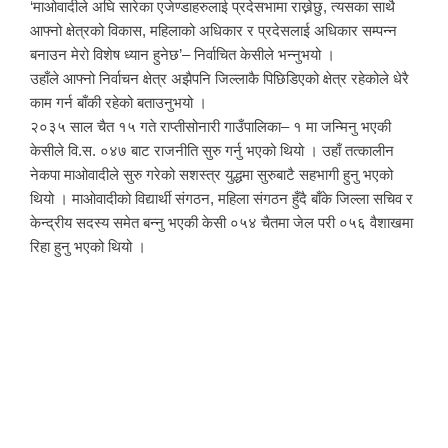
‘माओवादीले अघि सारेका एजेण्डाहरुलाई प्रदेसभामा राख्नेछु, त्यसका साथै
आफ्नो क्षेत्रको विकास, महिलाको अधिकार र प्रदेसलाई अधिकार सम्पन्न
बनाउन मेरो विशेष ध्यान हुनेछ’– निर्वाचित केसीले भन्नुभयो ।
उहाँले आफ्नो निर्वाचन क्षेत्र अझैपनि जिल्लाकै पिछिडिएको क्षेत्र रहेकोले धेरै
काम गर्न बाँकी रहेको बताउनुभयो ।
२०३५ साल चैत १५ गते राप्तीसोनारी गाउँपालिका– १ मा जन्मिनु भएकी
केसीले वि.स. ०४७ बाट राजनीति सुरु गर्नु भएको थियो । उहाँ तत्कालीन
नेकपा माओवादीले सुरु गरेको सशस्त्र युद्धमा सुरुबाटै सहभागी हुनु भएको
थियो । माओवादीको विद्यार्थी संगठन, महिला संगठन हुँदै बाँके जिल्ला सचिव र
केन्द्रीय सदस्य समेत बन्नु भएकी केसी ०५४ चैतमा जेल परी ०५६ वैशाखमा
रिहा हुनु भएको थियो ।