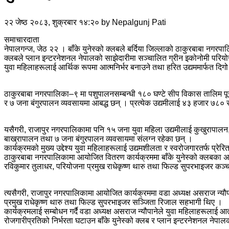
२२ जेष्ठ २०८३, शुक्रबार १४:२०
by
Nepalgunj Pati
समाचारदाता
नेपालगन्ज, जेठ २२ । बाँके युनेस्को क्लबले बर्दिया जिल्लाको ठाकुरबाबा नगरप
क्लबले प्लान इन्टरनेशनल नेपालको साझेदारीमा सञ्चालित ग्रीन इकोनोमी परियो
युवा महिलाहरूलाई आर्थिक रूपमा आत्मनिर्भर बनाउने तथा हरित उद्यममार्फत दिग
ठाकुरबाबा नगरपालिका–९ मा पशुपालनसम्बन्धी १८० घण्टे सीप विकास तालिम पू
र ७ जना बंगुरपालन व्यवसायमा आबद्ध छन् । प्रत्येक उद्यमीलाई ४३ हजार ७८०
यसैगरी, राजापुर नगरपालिकामा पनि १५ जना युवा महिला उद्यमीलाई कुखुरापालन
बाख्रापालन तथा ७ जना बंगुरपालन व्यवसायमा संलग्न रहेका छन् ।
कार्यक्रमको मुख्य उद्देश्य युवा महिलाहरूलाई उद्यमशीलता र स्वरोजगारतर्फ प्
ठाकुरबाबा नगरपालिकामा आयोजित वितरण कार्यक्रममा बाँके युनेस्को क्लबका अध्यक
रविकुमार तुलाधर, परियोजना प्रमुख राधेकृष्ण थारु तथा फिल्ड सुपरभाइजर क
त्यसैगरी, राजापुर नगरपालिकामा आयोजित कार्यक्रममा वडा अध्यक्ष असराज न्यौपाने
प्रमुख राधेकृष्ण थारु तथा फिल्ड सुपरभाइजर सञ्जिता रिजाल सहभागी थिए ।
कार्यक्रमलाई सम्बोधन गर्दै वडा अध्यक्ष असराज न्यौपानेले युवा महिलाहरूलाई आ
रोजगारीप्रतिको निर्भरता घटाउन बाँके युनेस्को क्लब र प्लान इन्टरनेशनल नेपाल