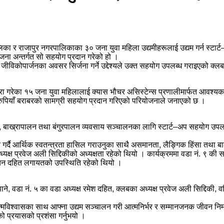
ालिका र राजापुर नगरपालिकाका ३० जना युवा महिला उद्यमीहरूलाई उद्यम गर्न स्टा
जना अन्तर्गत सो सहयोग प्रदान गरेको हो ।
ो जीविकोपार्जनका अवसर सिर्जना गर्ने उद्देश्यले उक्त सहयोग उपलब्ध गराइएको क
रा गरेका १५ जना युवा महिलालाई क्यास भौचर असिस्टेन्स प्रणालीमार्फत आवश्य
 रुपियाँ बराबरको सामग्री सहयोग प्रदान गरिएको परियोजनाले जनाएको छ ।
, बाख्रापालन तथा बंगुरपालन व्यवसाय सञ्चालनका लागि स्टार्ट–अप सहयोग उपलब्
रेरित गर्दै आर्थिक स्वतन्त्रता हासिल गराउनुका साथै असमानता, लैङ्गिक हिंसा त
्ष प्रवेज अली सिद्दिकीको अध्यक्षता रहेको थियो । कार्यक्रममा वडा नं. ९ की सदस
ञ्चन दहित लगायतको उपस्थिति रहेको थियो ।
, वडा नं. ५ का वडा अध्यक्ष रमेश दहित, क्लबका अध्यक्ष प्रवेज अली सिद्दिकी, वरि
त्मविश्वासका साथ आफ्ना उद्यम सञ्चालन गरी आत्मनिर्भर र सम्मानजनक जीवन निर्माण 
को प्रयासको प्रशंसा गर्नुभयो ।