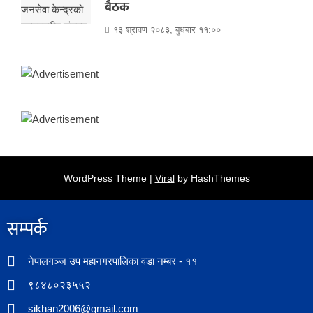
बैठक
१३ श्रावण २०८३, बुधबार ११:००
WordPress Theme |
Viral
by HashThemes
सम्पर्क​
नेपालगञ्ज उप महानगरपालिका वडा नम्बर - ११
९८४८०२३५५२
sikhan2006@gmail.com