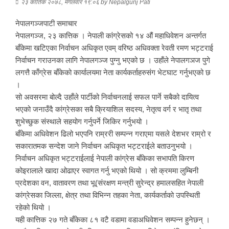
२३ कार्तिक २०७८, मंगलवार १९:०६
by
Nepalgunj Pati
नेपालगञ्जपाटी समाचार
नेपालगञ्ज, २३ कात्तिक । नेपाली कांग्रेसको १४ औं महाधिवेशन अन्तर्गत
बाँकेमा खटिएका निर्वाचन अधिकृत एवम् वरिष्ठ अधिवक्ता रेवती रमण भट्टराई
निर्वाचन गराउनका लागि नेपालगञ्ज पुग्नु भएको छ । उहाँले नेपालगञज पुगे
लगत्तै काँग्रेस बाँकेको कार्यालयमा नेता कार्यकर्ताहरुसंग भेटघाट गर्नुभएको छ
।
सो अवसरमा बोल्दै उहाँले पार्टीको निर्वाचनलाई सफल पार्ने सबैको दायित्व
भएको जनाउँदै कांग्रेसका सबै क्रियाशिल सदस्य, नेतृत्व वर्ग र भातृ तथा
शुभेच्छुक संस्थाले सहयोग गर्नुपर्ने जिकिर गर्नुभयो ।
बाँकेमा अधिवेशन ढिलो भएपनि राम्ररी सम्पन्न गराएमा यसले देशभर राम्रो र
सकारातमक सन्देश जाने निर्वाचन अधिकृत भट्टराईले बताउनुभयो ।
निर्वाचन अधिकृत भट्टराईलाई नेपाली कांग्रेस बाँकेका सभापति किरण
कोइरालाले खादा ओढाएर स्वागत गर्नु भएको थियो । सो क्रममा लुम्बिनी
प्रदेशका वन, वातावरण तथा भू(संरक्षण मन्त्री सुरेन्द्र हमालसहित नेपाली
कांग्रेसका जिल्ला, क्षेत्र तथा विभिन्न तहका नेता, कार्यकर्ताको उपस्थिती
रहेको थियो ।
यही कात्तिक २७ गते बाँकेका ८१ वटै वडामा वडाअधिवेशन सम्पन्न हुनेछन् ।