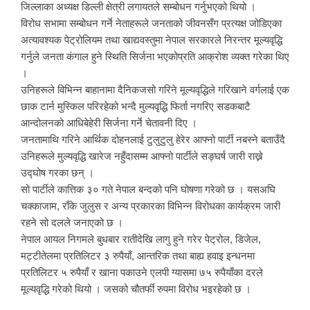
जिल्लाका अध्यक्ष डिल्ली क्षेत्री लगायतले सम्बोधन गर्नुभएको थियो ।
विरोध सभामा सम्बोधन गर्ने नेताहरूले जनताको जीवनसँग प्रत्यक्ष जोडिएका
अत्यावश्यक पेट्रोलियम तथा खाद्यवस्तुमा नेपाल सरकारले निरन्तर मूल्यवृद्धि
गर्नुले जनता कंगाल हुने स्थिति सिर्जना भएकोप्रति आक्रोश व्यक्त गरेका थिए
।
उनिहरूले विभिन्न बाहानामा दैनिकजसो गरिने मूल्यवृद्धिले गरिखाने वर्गलाई एक
छाक टार्न मुस्किल परिरहेको भन्दै मुल्यवृद्धि फिर्ता नगरिए सडकबाटै
आन्दोलनको आधिबेहेरी सिर्जना गर्ने चेतावनी दिए ।
जनतामाथि गरिने आर्थिक दोहनलाई टुलुटुलु हेरेर आफ्नो पार्टी नबस्ने बताउँदै
उनिहरूले मुल्यवृद्धि खारेज नहुँदासम्म आफ्नो पार्टीले सङ्घर्ष जारी राख्ने
उद्घोष गरका छन् ।
सो पार्टीले कात्तिक ३० गते नेपाल बन्दको पनि घोषणा गरेको छ । यसअघि
चक्काजाम, राँके जुलुस र अन्य प्रकारका विभिन्न विरोधका कार्यक्रम जारी
रहने सो दलले जनाएको छ ।
नेपाल आयल निगमले बुधबार रातीदेखि लागु हुने गरेर पेट्रोल, डिजेल,
मट्टीतेलमा प्रतिलिटर ३ रुपैयाँ, आन्तरिक तथा बाह्य हवाइ इन्धनमा
प्रतिलिटर ५ रुपैयाँ र खाना पकाउने एलपी ग्यासमा ७५ रुपैयाँका दरले
मूल्यवृद्धि गरेको थियो । जसको चौतर्फी रुपमा विरोध भइरहेको छ ।