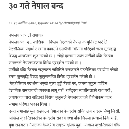
३० गते नेपाल बन्द
२६ कार्तिक २०७८, शुक्रबार १०:३०
by
Nepalgunj Pati
नेपालगञ्जपाटी समाचार
नेपालगञ्ज, २६ कात्तिक । विप्लव नेतृत्वको नेपाल कम्युनिस्ट पार्टीले
पेट्रोलियम पदार्थ र खाना पकाउने एलपीजी ग्याँसमा गरिएको चरम मूल्यवृद्धि
विरुद्ध आन्दोलन शुरु गरेको छ । सोही क्रममा उक्त पार्टीको बाँके जिल्ला
संगठनले नेपालगञ्जमा विरोध प्रदर्शन गरेको छ ।
पार्टीको बाँके जिल्ला सङ्गठन समितिले सरकारले पेट्रोलियम पदार्थमा गरेको
चरम मूल्यवृद्धि विरुद्ध जुलुससहित विरोध प्रदर्शन गरेको हो ।
“पेट्रोलियम पदार्थमा भएको मुल्य वृद्धी फिर्ता गर, जनता लुट्न पाइँदैन,
वैज्ञानिक समाजवादी व्यवस्था लागू गरौं, राष्ट्रिय स्वाधीनताको रक्षा गरौं”,
लगायतका नारा सहितको विरोध जुलुसले नेपालगञ्जको विपिचोकमा गएर
सभामा परिणत भएको थियो ।
उक्त सभालाई युवा सङ्गठन नेपालका केन्द्रीय सचिवालय सदस्य विष्णु जिसी,
अखिल क्रान्तिकारीका केन्द्रीय सदस्य तथा बाँके जिल्ला इन्चार्ज डिबी शाही,
युवा सङ्गठन नेपालका केन्द्रीय सदस्य दीपक बुढा, अखिल क्रान्तिकारी बाँके