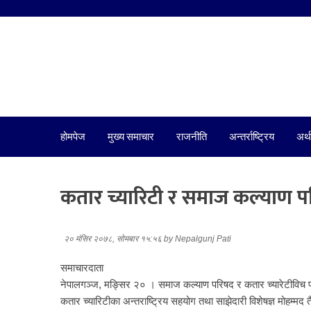
होमपेज
मुख्य समाचार
राजनीति
अन्तर्राष्ट्रिय
अर्थ
कतार च्यारिटी र समाज कल्याण परि
२० मंसिर २०७८, सोमबार १५:५६
by
Nepalgunj Pati
समाचारदाता
नेपालगञ्ज, मङ्सिर २० । समाज कल्याण परिषद र कतार च्यारेटीविच पा
कतार च्यारिटीका अन्तराष्ट्रिय सहयोग तथा साझेदारी विशेषज्ञ मोहम्म