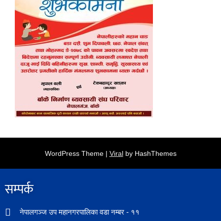
WordPress Theme |
Viral
by HashThemes
सम्पर्क​
नेपालगञ्ज उप महानगरपालिका वडा नम्बर - ११