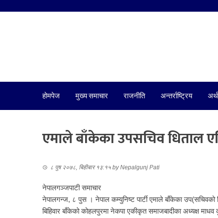
होमपेज
मुख्य समाचार
राजनीति
अन्तर्राष्ट्रिय
अर्थ
एमाले बाँकेका उपसचिव धिताल एक
८ पुष २०७८, बिहीबार १३:१५
by
Nepalgunj Pati
नेपालगञ्जपाटी समाचार
नेपालगन्ज, ८ पुस । नेपाल कम्युनिष्ट पार्टी एमाले बाँकेका उप(सचिवक
बिहिवार बाँकेको कोहलपुरमा नेकपा एकीकृत समाजबादीका अध्यक्ष माधव