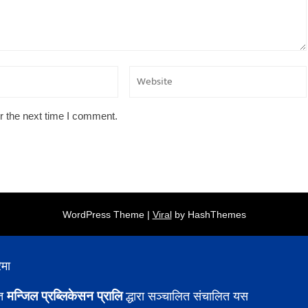
r the next time I comment.
WordPress Theme |
Viral
by HashThemes
ेमा
मन्जिल प्रब्लिकेसन प्रालि
ित
द्धारा सञ्चालित संचालित यस