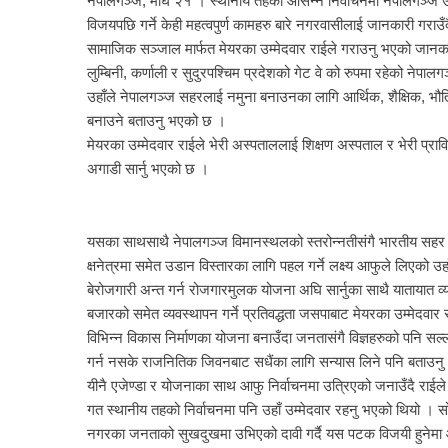
नेपालगञ्ज, माघ २१ । स्थानीय तहको आसन्न निर्वाचनमा नेपालगञ्ज उ
विजयपछि गर्ने केही महत्वपुर्ण कामहरु बारे नगरवासीलाई जानकारी गरा
सामाजिक सञ्जाल मार्फत मेयरका उम्मेदवार राईले गराउनु भएको जा
लुम्बिनी, कर्णाली र सुदुरपश्चिम प्रदेशको गेट वे को रुपमा रहेको नेप
उहाँले नेपालगञ्ज सहरलाई नमुना बनाउनका लागि आर्थिक, शैक्षिक, भौतिक प
बनाउने बताउनु भएको छ ।
मेयरका उम्मेदवार राईले भेरी अस्पताललाई शिक्षण अस्पताल र भेरी प्रा
अगाडी सार्नु भएको छ ।
यसका साथसाथै नेपालगञ्ज विमानस्थलको स्तरोन्नतीसंगै भारतीय सहर लखन
क्षनेत्रमा समेत उडान विस्तारका लागि पहल गर्ने लक्ष्य आफुले लिएको 
बेरोजगारी अन्त गर्न रोजगारमुलक योजना अघि सार्नुका साथै यातायात 
बजारको समेत व्यवस्थापन गर्ने प्रतिवद्धता जसपाबाट मेयरका उम्मेदवार र
विभिन्न विकास निर्माणका योजना बनाउँदा जनतासंगै विज्ञहरुको पनि सल्ल
गर्न नसके राजनितिक जिवनबाट सधैंका लागि सन्यास लिने पनि बताउन
यीनै एजेण्डा र योजनाका साथ आफु निर्वाचनमा उत्रिएको जनाउँदै राईले
गत स्थानीय तहको निर्वाचनमा पनि उहाँ उम्मेदवार रहनु भएको थियो । सो 
नगरका जनताको सुखदुखमा उभिएको दावी गर्दै यस पटक विजयी हुनेमा