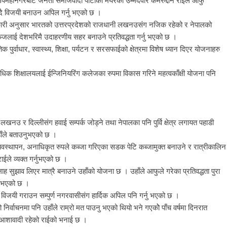
पमहानगरबाट जनता समाजवादी पार्टीका मेयरका उम्मेदवार कमरुद्दीन राईले आफु
उँदै विजयी बनाउन अपिल गर्नु भएको छ ।
नकारी अनुसार भारतको उत्तरप्रदेशको राजधानी लखनउसंग नजिक रहेको र नेपालको
ालगञ्जलाई देशभरिमै उदाहरणीय सहर बनाउने प्रतिवद्धता गर्नु भएको छ ।
ुर्वाधार, स्वास्थ्य, शिक्षा, पर्यटन र सरसफाईको क्षेत्रमा विशेष ध्यान दिएर योजनाहरु
विधिक शिक्षालयलाई ईन्जिनियरिंग कलेजका रुपमा विकास गरिने महत्वकाँक्षी योजना पनि
उ र दिल्लीसंग हवाई सम्पर्क जोड्ने तथा नेपालका पनि पुर्वि क्षेत्र लगायत पहाडी
उहाँले बताउनुभएको छ ।
व्यवस्थापन, अनाधिकृत रुपले कब्जा गरिएका सडक पेटि कब्जामुक्त बनाउने र रात्रीकालिन
ाईले व्यक्त गर्नुभएको छ ।
ाह सुझाव लिएर मात्रै बनाउने उहाँको योजना छ । उहाँले आफुले गरेका प्रतिवद्धता पुरा
ु भएको छ ।
 विजयी गराउन सम्पुर्ण नगरवासीसंग हार्दिक अपिल पनि गर्नु भएको छ ।
निर्वाचनमा पनि उहाँले राम्रो मत पाउनु भएको थियो भने गएकोे पाँच वर्षमा दिनरात
 आशावादी रहेको राईको भनाई छ ।