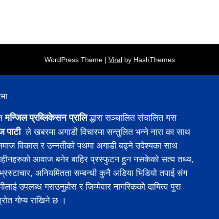
WordPress Theme |
Viral
by HashThemes
ेमा
मन्जिल प्रब्लिकेसन प्रालि
ित
द्धारा सञ्चालित संचालित यस
ज पाटी
ले खबरमा अगाडी विचारमा सन्तुलित भन्ने नारा का साथ
 समाज विकास र उन्नतीको पथमा अगाडी बढ्ने उदेश्यका साथ
ीनहरुको आवाज बनेर बाहिर प्रस्फुटन हुन नसकेको सत्य तथ्य,
 र भ्रस्टाचार, अनियमितता सम्बन्धी कुनै अडिया भिडियो तपाई संग
मीलाई उपलब्ध गराउनुहोस र जिम्मेवार नागरिकको दायित्व पुरा
श्रोत गोप्य राखिने छ ।