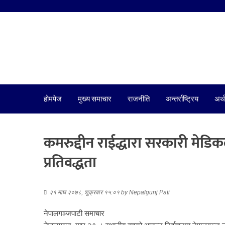
होमपेज
मुख्य समाचार
राजनीति
अन्तर्राष्ट्रिय
अर्थ
कमरुद्दीन राईद्धारा सरकारी मेड
प्रतिवद्धता
२१ माघ २०७८, शुक्रबार १५:०१
by
Nepalgunj Pati
नेपालगञ्जपाटी समाचार