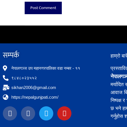
सम्पर्क​
हाम्रो बार
प्रस्ताव
नेपालगञ्ज उप महानगरपालिका वडा नम्बर - ११
नेपालगञ्
९८४८०२३५५२
मर्यादित
sikhan2006@gmail.com
आवाज बिह
https://nepalgunjpati.com/
निष्पक्ष
छ भने हा
गर्नुहोस 