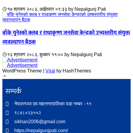
१७ श्रावण २०८३, आईतवार ०९:३३
by
Nepalgunj Pati
बाँके युनेस्को क्लब र राधाकृष्ण जनसेवा केन्द्रको उच्चस्तरीय संयुक्त
व्यवस्थापन बैठक
१३ श्रावण २०८३, बुधबार ११:००
by
Nepalgunj Pati
WordPress Theme |
Viral
by HashThemes
सम्पर्क​
नेपालगञ्ज उप महानगरपालिका वडा नम्बर - ११
९८४८०२३५५२
sikhan2006@gmail.com
https://nepalgunjpati.com/