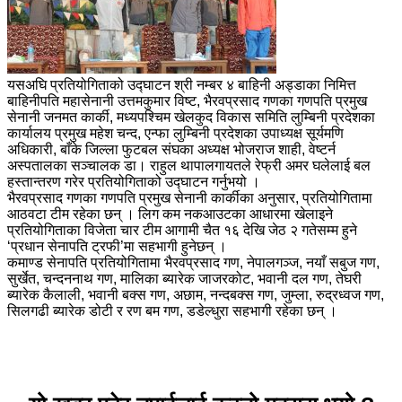
यसअघि प्रतियोगिताको उद्घाटन श्री नम्बर ४ बाहिनी अड्डाका निमित्त
बाहिनीपति महासेनानी उत्तमकुमार विष्ट, भैरवप्रसाद गणका गणपति प्रमुख
सेनानी जनमत कार्की, मध्यपश्चिम खेलकुद विकास समिति लुम्बिनी प्रदेशका
कार्यालय प्रमुख महेश चन्द, एन्फा लुम्बिनी प्रदेशका उपाध्यक्ष सूर्यमणि
अधिकारी, बाँके जिल्ला फुटबल संघका अध्यक्ष भोजराज शाही, वेष्टर्न
अस्पतालका सञ्चालक डा। राहुल थापालगायतले रेफ्री अमर घलेलाई बल
हस्तान्तरण गरेर प्रतियोगिताको उद्घाटन गर्नुभयो ।
भैरवप्रसाद गणका गणपति प्रमुख सेनानी कार्कीका अनुसार, प्रतियोगितामा
आठवटा टीम रहेका छन् । लिग कम नकआउटका आधारमा खेलाइने
प्रतियोगिताका विजेता चार टीम आगामी चैत १६ देखि जेठ २ गतेसम्म हुने
‘प्रधान सेनापति ट्रफी’मा सहभागी हुनेछन् ।
कमाण्ड सेनापति प्रतियोगितामा भैरवप्रसाद गण, नेपालगञ्ज, नयाँ सबुज गण,
सुर्खेत, चन्दननाथ गण, मालिका ब्यारेक जाजरकोट, भवानी दल गण, तेघरी
ब्यारेक कैलाली, भवानी बक्स गण, अछाम, नन्दबक्स गण, जुम्ला, रुद्रध्वज गण,
सिलगढी ब्यारेक डोटी र रण बम गण, डडेल्धुरा सहभागी रहेका छन् ।