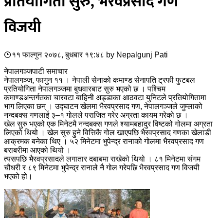
प्रतियोगिता सुरु, भैरवप्रसाद गण
विजयी
११ फाल्गुन २०७८, बुधबार १९:४८
by
Nepalgunj Pati
नेपालगञ्जपाटी समाचार
नेपालगञ्ज, फागुन ११ । नेपाली सेनाको कमाण्ड सेनापति ट्रफी फुटबल
प्रतियोगिता नेपालगञ्जमा बुधवारबाट सुरु भएको छ । पश्चिम
कमाण्डअन्तर्गतका चारवटा बाहिनी अड्डाका आठवटा युनिटले प्रतियोगितामा
भाग लिएका छन् । उद्घाटन खेलमा भैरवप्रसाद गण, नेपालगञ्जले जुम्लाको
नन्दबक्स गणलाई ३–१ गोलले पराजित गरेर अग्रता कायम गरेको छ ।
खेल सुरु भएको एक मिनेटमै नन्दबक्स गणले श्यामबहादुर विष्टको गोलमा अग्रता
लिएको थियो । खेल सुरु हुने वित्तिकै गोल खाएपछि भैरवप्रसाद गणका खेलाडी
आक्रमक बनेका थिए । ५२ मिनेटमा भुपेन्द्र रानाको गोलमा भैरवप्रसाद गण
बराबरीमा आएको थियो ।
त्यसपछि भैरवप्रसादले लगातार दबाबमा राखेको थियो । ८१ मिनेटमा संगम
चौधरी र ८९ मिनेटमा भुपेन्द्र रानाले नै गोल गरेपछि भैरवप्रसाद गण विजयी
भएको हो।