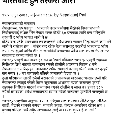
भारतबाट हुने तस्करी जारी
१५ फाल्गुन २०७८, आईतवार १८:३८
by
Nepalgunj Pati
नेपालगञ्जपाटी समाचार
नेपालगञ्ज, १५ फागुन । भारतको उत्तर प्रदेशमा भैरहेको विधानसभाको
निर्वाचनलाई लक्षित गरेर नेपाल भारत बोर्डर ६० घण्टाका लागि बन्द गरिएपनि
तस्करी र अवैध आयात जारी नै छ ।
बोर्डर बन्द रहेकै अवस्थामा तस्करहरुले अवैध रुपमा सामान भित्रयाउने काम भने
जारी नै राखेका छन् । बोर्डर बन्द रहेकै बेला सशस्त्र प्रहरीले भारतबाट अवैध
रुपमा ल्याईएको करिब तीन लाख रुपियाँ बराबरका अवैध लत्ताकपडा नेपालगन्ज
नाकाबाट बरामद गरेको छ ।
सशस्त्र प्रहरी बल नम्बर ३० गण बागेश्वरी बाँकेबाट सशस्त्र प्रहरी सहायक
निरीक्षक तिर्थ भाटको कमान्डमा गएको टोलीले आइतवार बिहान ४ बजे
नेपालगन्ज १५ पिप्रहवा नाकाबाट अवैध समाग्री बरामद गरेको सशस्त्र प्रहरी
बल नम्बर ३० गण बागेश्वरी बाँकेले जानकारी दिएको छ ।
ठुलो परिमाणमा लाखौं रुपैयाँ बराबरको लत्ताकपडा भारतबाट भन्सार छली गरि
नेपालगन्ज ल्याइदै गरेको बिशेष सूचनाका आधारमा गएको सशस्त्र प्रहरी
सहायक निरीक्षक भाटको कमान्डमा गएको टोलीले २ लाख ७२ हजार ३८०
रुपैयाँ बराबरका अवैध लत्ताकपडा बरामद गरेको सशस्त्र प्रहरीले जनाएको छ
।
सशस्त्र प्रहरीका अनुसार बरामद गरिएका लत्ताकपडामा लेडिज सुट, लेडिज
साडी, नेटको थानको कपडा, थानको कपडा, जेन्टस अन्डवेयर रहेका छन् ।
बरामद गरिएका सबै अवैध लत्ताकपडालाई आबश्यक कारबाहीका लागि