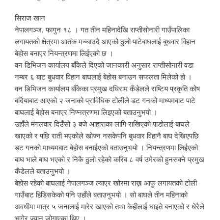
सिराज खान
नेपालगञ्ज, फागुन १८ । गत तीन महिनादेखि राप्तीसोनारी गाउँपालिका
लगायतको क्षेत्रमा आतंक मच्चाउदै आएको ठुलो पाटेबाघलाई बुधवार विहान
बेहोस बनाएर नियन्त्रणमा लिईएको छ ।
वन डिभिजन कार्यालय बाँकेले दिएको जानकारी अनुसार राप्तीसोनारी वडा
नम्बर ६ बाट बुधवार विहान बाघलाई बेहोस बनाउन सफलता मिलेको हो ।
वन डिभिजन कार्यालय बाँकेका प्रमुख दधिराम कँडेलले राष्टिय प्रकृति कोष
बर्दियाबाट आएको २ जनाको प्राविधिक टोलीले डट गनको माध्यमबाट पाटे
बाघलाई बेहोस बनाएर निण्नत्रणमा लिइएको बताउनुभयो ।
उहाँले मंगलवार दिउँसो ३ बजे आहाराका लागि राखिएको पाडोलाई बाघले
खाएको र पछि राती भएकोले खोज्न नसकेपनि बुधवार विहानै बाघ देखिएपछि
डट गनको माध्यमबाट बेहोस बनाईएको बताउनुभयो । नियन्त्रणमा लिईएको
बाघ भाले बाघ भएको र निकै ठुलो रहेको करिब ८ वर्ष उमेरको हुनसक्ने प्रमुख
कँडेलले बताउनुभयो ।
बेहोस रहेको बाघलाई नेपालगञ्ज ल्याएर खोरमा राख्न आफु लगायतको टोली
गाउँबाट हिडिसकेको पनि उहाँले बताउनुभयो । सो बाघले तीन महिनाको
अवधीमा मात्र ५ जनालाई मारेर खाएको तथा केहीलाई घाइते बनाएको र धेरैले
भागेर ज्यान जोगाएका थिए ।