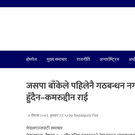
होमपेज
मुख्य समाचार
राजनीति
अन्तर्राष्ट्रिय
अर्थ
जसपा बाँकेले पहिलेनै गठबन्धन नगर्न
हुँदैन–कमरुद्दीन राई
७ बैशाख २०७९, बुधबार २२:५३
by
Nepalgunj Pati
नेपालगञ्जपाटी समाचार