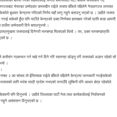
काको बारेमा गरेको सहमतिलाई जनता समाजवादी पार्टी बाँकेले अस्वीकार गर्दै
पालगञ्जबाट मेयरका उम्मेदवार कमरुद्दीन राईले जसपा बाँकेले पहिलेनै नेपालगञ्ज लगायत
ेकोले बुधवार केन्द्रमा गरिएको निर्णय यहाँ लागु नहुने बताउनु भएको छ । उहाँले जसपा
 गराई सकेको हुँदा पनि पार्टीले केन्द्रको उक्त निर्णयमा हस्ताक्षर गरेको प्रति कडा आपत्ती
ै ठाउँमा उम्मेदवारी दिने बताउनुभयो ।
उपप्रमुखमा जसपालाई दिनेगरी भागबण्डा मिलाएको थियो । तर, उक्त भागबण्डाप्रति
दिएको छ ।
ैले कसैसंग गठबन्धन गर्न चाहे गर्न दिने गरि स्वतन्त्र छोड्नु पर्ने जसपाको अडान रहेको सो
ुभयो ।
 ।
र नम्बर २ का सांसद मो ईस्तियाक राईले बाँकेले पहिलेनै केन्द्रमा जानकारी गराईसकेको
े जसपाको लागि मधेश मात्रै प्रदेश नभएको जनाउँदै लुम्बिनी पनि आधार क्षेत्र रहेकोले
तावनी पनि दिनुभयो । उहाँले जिल्लाका पार्टी नेता तथा कार्यकर्तालाई निर्वाचनको
ागु नहुने आश्वासन दिनुभएको छ ।