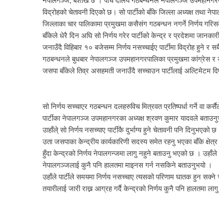
नेपालगञ्ज, बैशाख ७ । पाँच दलिय गठबन्धनले नेपालगञ्ज उपमहानगरपालि
विद्रोहको चेतावनी दिएको छ। सो पार्टीको बाँके जिल्ला अध्यक्ष तथा ने
जिल्लाका चार पालिकामा प्रमुखमा कसैसंग गठबन्धन नगर्ने निर्णय गरिसक
बाँकेले धेरै दिन अघि सो निर्णय गरेर पार्टीको केन्द्र र प्रदेशमा जानकारी
जनाउँदै विहिबार १० बजेसम्म निर्णय नसच्चाईए पार्टीमा विद्रोह हुने र सब
गठबन्धनले बुधबार नेपालगञ्ज उपमहानगरपालिका प्रमुखमा कांग्रेस र 
जसपा बाँकेले तिव्र असहमती जनाउँदै सच्चाउन पार्टीलाई अल्टिमेटम 
सो निर्णय सच्चाएर गठबन्धन दलहरुविच मित्रवत प्रतिष्पर्धा गर्ने वा कर्स
पार्टीका नेपालगञ्ज उपमहानगरका अध्यक्ष श्रवण कुमार यादवले बताउन
उाहाँले् सो निर्णय नसच्याए पार्टीकै दुर्भाग्य हुने चेतावनी पनि दिनुभएको छ
उता जसपाका केन्द्रीय कार्यकारिणी सदस्य समेत रहनु भएका बाँके क्षेत्
हुँदा केन्द्रको निर्णय नेपालगन्जमा लागु नहुने बताउनु भएको छ । उहाँल
नेपालगञ्जलाई कुनै पनि हालतमा माइनस गर्न नसकिने बताउनुभयो ।
उहाँले पार्टीले समयमा निर्णय नसच्चाए त्यसको परिणाम घातक हुन सक्ने चे
तयारीलाई जारी राख्न आग्रह गर्दै केन्द्रको निर्णय कुनै पनि हालतमा ल