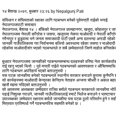
१४ बैशाख २०७९, बुधबार २३:२६
by
Nepalgunj Pati
संविधान र संघियताको रक्षाका लागि गठबन्धन बनेको पुर्वमन्त्री राईको भनाई
नेपालगञ्जपाटी समाचार
नेपालगञ्ज, बैशाख १४ । बाँकेको नेपालगञ्ज उपमहानगर, खजुरा, कोहलपुर र जा
नेपालगञ्जमा नेपाली काँग्रेस र जसपा, खजुरामा नेकपा माओवादी र नेपाली काँ
नरैनापुर र डुडुवामा भने जनता समाजवादी पार्टी एक्लै अन्य दलभन्दा अगाडी रहे
जानकी गाउँपालिकामा गत निर्वाचनमा बलियो अवस्थामा रहेका जसपा र माओवादी क
रहेकोमा माओवादीसंग भएको गठबन्धनले त सबै उम्मेदवारले जित्ने माहोल बनिसकेको द
बुधवार नेपालगञ्जमा जानकीको गठबन्धनसम्बन्ध दलहरुको वरिष्ठ नेता कार्यकर्ताको
राई रहनु भएको थियो । पुर्व मन्त्री राईले गठबन्धनको आवश्यकता र औचित्यमाथि ध
लागि गठबन्धन अपरिहार्य भएको बताउनुभयो ।
यस पटक जानकीमा बनेको गठबन्धनले स्थानीय सरकार बनाउने कुरामा कुनैपनि शंसय नरह
सो कार्यक्रममा माओवादी केन्द्रका केन्द्रिय नेताहरु अन्जना चौधरी र अकल बहा
खासै महत्व नदिएको बताउनुभयो ।
सो अवसरमा अध्यक्षका उम्मेदवार राजिव बर्माले गठबन्धन सरकारले जानकीमा भो
पढाई निशुल्क गराउने, जानकी गाउँपालिकालाई स्मार्ट भिलेज बनाउने र भ्रष्टाचा
उपाध्यक्षका उम्मेदवार रक्षाराम बर्माले जानकीमा यस पटक ठुलो परिवर्तन हुने र
मित्रवत प्रतिष्पर्धा गर्ने गठबन्धनविच सहमति बनेको छ ।