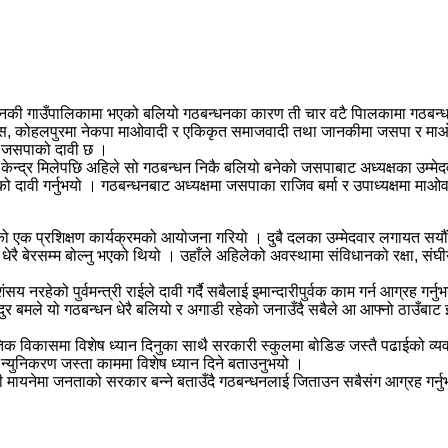
नकी गाउँपालिकामा भएको बलियो गठबन्धनका कारण ती चार वटै पािलकामा गठबन्धन
ग्रेस, कोहलपुरमा नेकपा माओवादी र एकिकृत समाजवादी तथा जानकीमा जसपा र माओव
को जसपाको दावी छ ।
ेन्द्र मिलेपछि अहिले सो गठबन्धन निकै बलियो बनेको जसपाबाट अध्यक्षका उम्मेद
ावी गर्नुभयो । गठबन्धनबाट अध्यक्षमा जसपाका राजिव बर्मा र उपाध्यक्षमा माओवादी 
 एक प्रशिक्षण कार्यक्रमको आयोजना गरियो । दुबै दलका उम्मेदवार लगायत सयौं नेत
ेरै बेरसम्म बोल्नु भएको थियो । उहाँले अहिलेको अवस्थामा संविधानको रक्षा, संघ
ेको पुर्वमन्त्री राईले दावी गर्दै सबैलाई इमान्दारीपुर्वक काम गर्न आग्रह गर्नु
दुर बमले यो गठबन्धन धेरै बलियो र अगाडी रहेको जनाउँदै सबैले आ आफ्नो ठाउँबाट इ
तिक विकासमा विशेष ध्यान दिनुका साथै सरकारी स्कुलमा बोडिङ जस्तै पढाईको व्
र न्युनिकरण जस्ता काममा विशेष ध्यान दिने बताउनुभयो ।
 सही मायनेमा जनताको सरकार बन्ने बताउँदै गठबन्धनलाई जिताउन सबैसंग आग्रह गर्न