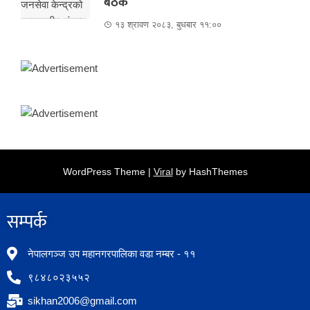
बैठक
१३ श्रावण २०८३, बुधबार ११:००
WordPress Theme |
Viral
by HashThemes
सम्पर्क​
नेपालगञ्ज उप महानगरपालिका वडा नम्बर - ११
९८४८०२३५५२
sikhan2006@gmail.com