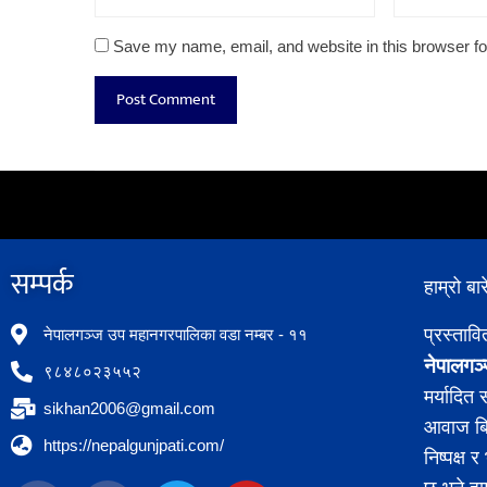
Save my name, email, and website in this browser fo
सम्पर्क​
हाम्रो बार
प्रस्ताव
नेपालगञ्ज उप महानगरपालिका वडा नम्बर - ११
नेपालगञ्
९८४८०२३५५२
मर्यादित
sikhan2006@gmail.com
आवाज बिह
https://nepalgunjpati.com/
निष्पक्ष