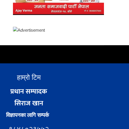
हाम्रो टिम
प्रधान सम्पादक
सिराज खान
विज्ञापनका लागि सम्पर्क
९८४८०२३५५२