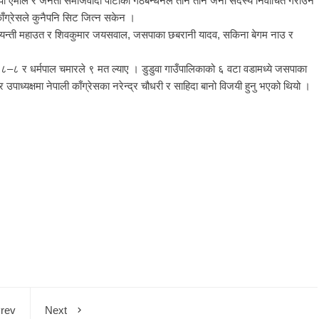
ेकपा एमाले र जनता समाजवादी पार्टीको गठबन्धनले तीन तीन जना सदस्य निर्वाचित गराउन
ग्रेसले कुनैपनि सिट जित्न सकेन ।
, जयन्ती महाउत र शिवकुमार जयसवाल, जसपाका छबरानी यादव, सकिना बेगम नाउ र
े ८–८ र धर्मपाल चमारले ९ मत ल्याए । डुडुवा गाउँपालिकाको ६ वटा वडामध्ये जसपाका
उपाध्यक्षमा नेपाली काँग्रेसका नरेन्द्र चौधरी र साहिदा बानो विजयी हुनु भएको थियो ।
1
1
rev
Next