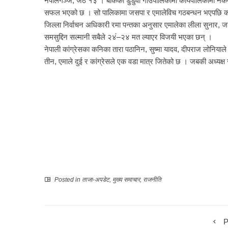
नेपालगञ्ज, जेठ १३ । बाँकेको डुडुवा गाउँपालिकामा कार्यपालिकामा न
सफल भएको छ । सो पालिकामा जसपा र एमालेविच गठबन्धन भएपछि काँ
जिल्ला निर्वाचन अधिकारी रमा पन्तका अनुसार एमालेका लीला सुनार
समसुद्दिन सल्मानी सबैले २४ं–२४ मत ल्याएर विजयी भएका छन् ।
नेपाली कांग्रेसका कनिका तारा पठानिन, सुष्मा यादव, दीपराज लोनियाल
तीन, एमाले दुई र कांग्रेसले एक वडा मात्र जितेको छ । जबकी अध्यक्ष र 
1
Posted in
ताजा-अपडेट
,
मुख्य समाचार
,
राजनीति
P