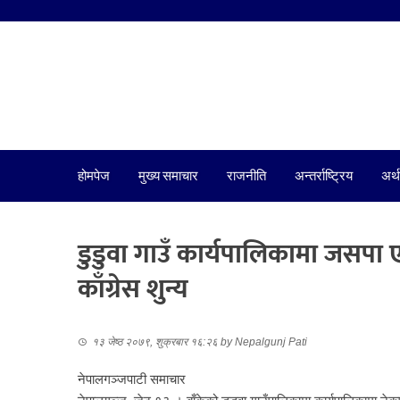
होमपेज
मुख्य समाचार
राजनीति
अन्तर्राष्ट्रिय
अर्थ
डुडुवा गाउँ कार्यपालिकामा जसपा 
काँग्रेस शुन्य
१३ जेष्ठ २०७९, शुक्रबार १६:२६
by
Nepalgunj Pati
नेपालगञ्जपाटी समाचार