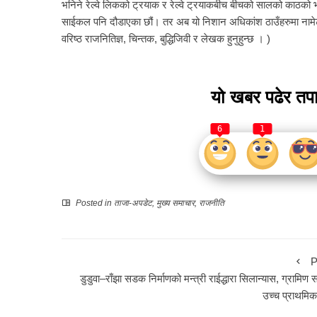
भनिने रेल्वे लिकको ट्रयाक र रेल्वे ट्रयाकबीच बीचको सालको काठको भत्क
साईकल पनि दौडाएका छौं। तर अब यो निशान अधिकांश ठाउँहरुमा नाम
वरिष्ठ राजनितिज्ञ, चिन्तक, बुद्धिजिवी र लेखक हुनुहुन्छ । )
यो खबर पढेर तप
6
1
Posted in
ताजा-अपडेट
,
मुख्य समाचार
,
राजनीति
P
डुडुवा–राँझा सडक निर्माणको मन्त्री राईद्धारा सिलान्यास, ग्रामि
उच्च प्राथमिक