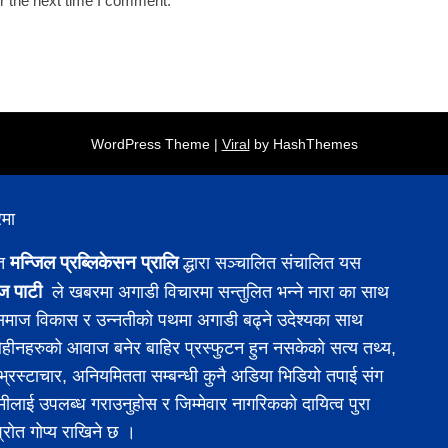
r the next time I comment.
WordPress Theme |
Viral
by HashThemes
ेमा
मन्जिल प्रब्लिकेसन प्रालि
ित
द्धारा सञ्चालित संचालित यस
ज पाटी
ले खबरमा अगाडी विचारमा सन्तुलित भन्ने नारा का साथ
 समाज विकास र उन्नतीको पथमा अगाडी बढ्ने उदेश्यका साथ
ीनहरुको आवाज बनेर बाहिर प्रस्फुटन हुन नसकेको सत्य तथ्य,
 र भ्रस्टाचार, अनियमितता सम्बन्धी कुनै अडिया भिडियो तपाई संग
मीलाई उपलब्ध गराउनुहोस र जिम्मेवार नागरिकको दायित्व पुरा
श्रोत गोप्य राखिने छ ।