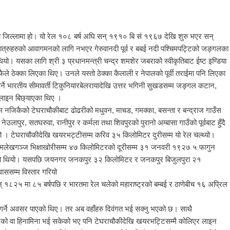
िया जिल्लामा हो। यो रेल १०८ बर्ष अघि सन् १९१० बि सं १९६७ देखि शुरु भएर सन्
ात्रुहरुको आवागमनको लागि नभएर गेरुवानदी पूर्व र बबई नदी पश्चिमपट्टिको जङ्गलका
ियो। यसका लागि श्री ३ प्रधानमन्त्री चन्द्र शमशेर जबराको स्वीकृतिबाट ईष्ट इण्डिया
ैले ठेक्का लिएका थिए। उनले यस्तो ठेक्का कैलाली र नेपालको पूर्वी तराईमा पनि लिएका
 पर्ने भारतीय सीमावर्ती टिकुनियारबेलरायादेखि उत्तर भगिनी सुखडसम्म जङ्गल कटान,
ल लाइन बिछ्याएका थिए ।
चिम नजिकैको टेघराचौकीबाट ढोढरीको मधुवन, माचड, गमक्का, बसन्ता र बन्द्राज गाउँस
लापुर, सतघरुवा, रानीपुर र कर्मला तथा शिवपुरको पुरानो अम्बासा गाउँको पूर्वबाट हुँदै
्यो । टेघराचौकीदेखि खयरभट्टीसम्म करिव ३५ किलोमिटर दुरीसम्म यो रेल चल्थ्यो।
देखि अमलेखगञ्ज भिक्षाखोरीसम्म ४७ किलोमिटरको दूरीसम्म ३१ जनवरी १९२७ ५ फागुन
लेको थियो। यसपछि जयनगर जनकपुर ३२ किलोमिटर र जनकपुर बिजुलपुरा २१
ाससम्म विस्तार गरियो
न् १८२५ मा ८५ बर्षपछि र भारतमा रेल चलेको महाराष्ट्रको बम्बई र ठाणेबीच १६ अप्रिल
नि गर्ने अवसर पाएको थिए। तर अब वहाँहरु दिवंगत भई सक्नु भएको छ। साथै
एको वा हिनामिना भई सकेको भए पनि टेघराचौकीदेखि खयरभट्टिसम्मै कोलिएर लाइन