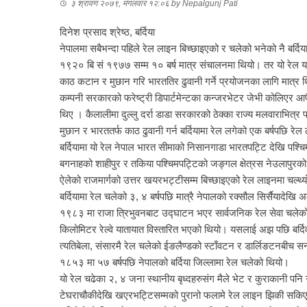
३ श्रावण २०७९, मंगलवार १२:०६
by
Nepalgunj Pati
दिनेश प्रसाद श्रेष्ठ, बर्दिया
नेपालमा सबैभन्दा पहिले रेल लाइन बिच्छाइएको र चलेको भनेको नै बर्द
१९२० बि सं १९७७ सम्म १० बर्ष मात्र संचालनमा थियो। तर यो रेल य
काठ कटान र मुछान गरि भारततिर ढुवानी गर्ने प्रयोजनका लागि मात्र थ
कम्पनी सरकारको फरेष्ट्री डिपार्टमेन्टका कन्जरभेटर जेभी कोलिएर आफ
थिए । कैलालीमा दुल्लु दर्रा डाडा सरकारको ठेक्का राज्य मलवाराभित्र
मुछान र भारततर्फ काठ ढुवानी गर्न बर्दियामा रेल लगेको एक बर्षपछि रे
बर्दियामा यो रेल नेपाल भारत सीमाको निसानगाडा भारतपट्टि देखि पश्
बगनाहको शाहीपुर र तकिया पश्चिमपट्टिको जङ्गल क्षेत्रस नेउलापुरको नेउ
ऐलेको राजमार्गको उत्तर खयरभट्टीसम्म बिच्छाइएको रेल लाइनमा चल्थ
बर्दियामा रेल चलेको ३, ४ बर्षपछि मात्रै नेपालको रक्सौल सिर्सैया
१९८३ मा राजा त्रिभुवनबाट उद्घाटन भएर सार्वजनिक रेल सेवा च
किलोमिटर रेल्वे यातायात विस्तारित भएको थियो। यसलाई अझ पछि बर्दिव
त्यतिबेला, संसारमै रेल चलेको ईङलैण्डको स्टाँवटन र डार्लिङटनबीच स
१८५३ मा ५७ बर्षपछि नेपालको बर्दिया जिल्लामा रेल चलेको थियो।
यो रेल चढेका २, ४ जना स्थानीय बृध्दहरुसंग मैले भेट र कुराकानी प
टेघराचौकीदेखि खएरभट्टिसम्मको पुरानो फलामे रेल लाइन झिकी सकि