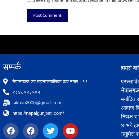
Save my name, email, and website in this browser fo
सम्पर्क​
हाम्रो बार
प्रस्ताव
नेपालगञ्ज उप महानगरपालिका वडा नम्बर - ११
नेपालगञ्
९८४८०२३५५२
मर्यादित
sikhan2006@gmail.com
आवाज बिह
https://nepalgunjpati.com/
निष्पक्ष
छ भने हा
गर्नुहोस 