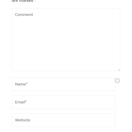
are marked
*