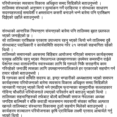
परियोजनाका व्यवसाय विकास अधिकृत समद सिद्दिकीले बताउनुभयो ।
तालिममा संस्थाको अनुगमन र मुल्यांकन गर्ने प्रक्रिया र संस्थाका साधारण
सदस्यहरुलाई समावेशी र क्षमतावान कसरी बनाउने भन्ने बारेमा पनि प्रशिक्षण
दिईएको उहाँले बताउनुभयो ।
संस्थाको आन्तरिक नियन्त्रण संयन्त्रको बारेमा पनि तालिममा बृहत छलफल
भएको जनाईएको छ ।
सो तालिमका प्रशिक्षक प्रकाश उपाध्याय रहनु भएको थियो भने तालिममा दुबै
संस्थाबाट पदाधिकारी र कार्यसमिति सदस्य गरेर २१ जनाको सहभागिता रहेको
थियो ।
तालिमको समापनको अवसरमा बिहिबार आयोजना गरिएको समापन कार्यक्रममा
प्रमुख अतिथि रहनु भएका नेपालगञ्ज उपमहानगरका उपमेयर कमरुद्दीन राईले
पेशागत तथा वातावरणीय स्वास्थ्यका लागि बि ग्रुपले निकै सराहनीय काम
गरिरहेको जनाउँदै त्यसका लागि उपमहानगरपालिकाले हर प्रकारको सहयोग गर्न
तयार रहेको बताउनुभयो ।
बि ग्रुपका कार्य समिति सदस्य डा. इन्द्र भण्डारीको अध्यक्षतामा भएको समापन
कार्यक्रममा परियोजनाको बारेमा व्यवसाय विकास अधिकृत समद सिद्दिकीले
जानकारी गराउनु भएको थियो भने एमडीएम फ्रान्सका सामुदायीक सल्लाहकार
गोविन्द चौधरीले परियोजनाले ल्याएको परिवर्तन बारे बताउनु भएको थियो ।
तालिमका सहभागिहरुको तर्फबाट बोल्दै बाल्मिकी समाज नेपालका अध्यक्ष
जगदिश बाल्मिकी र बाँके कवाडी मालसमान व्यवसायी संघका सचिव अल्फात
खानले तालिमबाट संस्थागत विकासमा ठुलो सहयोग मिलेको बताउनुभयो ।
कार्यक्रम सञ्चालन परियोजनाका कृषि प्राविधिक लक्ष्मी प्रसाद आचार्यले गर्नु
भएको थियो ।