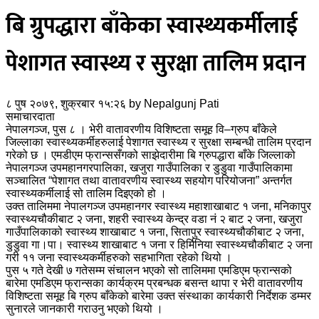
बि ग्रुपद्धारा बाँकेका स्वास्थ्यकर्मीलाई
पेशागत स्वास्थ्य र सुरक्षा तालिम प्रदान
८ पुष २०७९, शुक्रबार १५:२६
by
Nepalgunj Pati
समाचारदाता
नेपालगञ्ज, पुस ८ । भेरी वातावरणीय विशिष्टता समूह वि–ग्रुप बाँकेले
जिल्लाका स्वास्थ्यकर्मीहरुलाई पेशागत स्वास्थ्य र सुरक्षा सम्बन्धी तालिम प्रदान
गरेको छ । एमडीएम फ्रान्ससँगको साझेदारीमा बि ग्रुपद्धारा बाँके जिल्लाको
नेपालगञ्ज उपमहानगरपालिका, खजुरा गाउँपालिका र डुडुवा गाउँपालिकामा
सञ्चालित “पेशागत तथा वातावरणीय स्वास्थ्य सहयोग परियोजना” अन्तर्गत
स्वास्थ्यकर्मीलाई सो तालिम दिइएको हो ।
उक्त तालिममा नेपालगञ्ज उपमहानगर स्वास्थ्य महाशाखाबाट १ जना, मनिकापुर
स्वास्थ्यचौकीबाट २ जना, शहरी स्वास्थ्य केन्द्र वडा नं २ बाट २ जना, खजुरा
गाउँपालिकाको स्वास्थ्य शाखाबाट १ जना, सितापुर स्वास्थ्यचौकीबाट २ जना,
डुडुवा गा।पा। स्वास्थ्य शाखाबाट १ जना र हिर्मिनिया स्वास्थ्यचौकीबाट २ जना
गरी ११ जना स्वास्थ्यकर्मीहरुको सहभागिता रहेको थियो ।
पुस ५ गते देखी ७ गतेसम्म संचालन भएको सो तालिममा एमडिएम फ्रान्सको
बारेमा एमडिएम फ्रान्सका कार्यक्रम प्रबन्धक बसन्त थापा र भेरी वातावरणीय
विशिष्टता समूह बि ग्रुप बाँकेको बारेमा उक्त संस्थाका कार्यकारी निर्देशक डम्मर
सुनारले जानकारी गराउनु भएको थियो ।