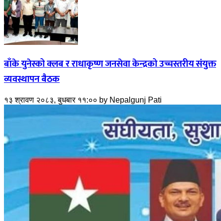
बाँके युनेस्को क्लब र राधाकृष्ण जनसेवा केन्द्रको उच्चस्तरीय संयुक्त
व्यवस्थापन बैठक
१३ श्रावण २०८३, बुधबार ११:००
by
Nepalgunj Pati