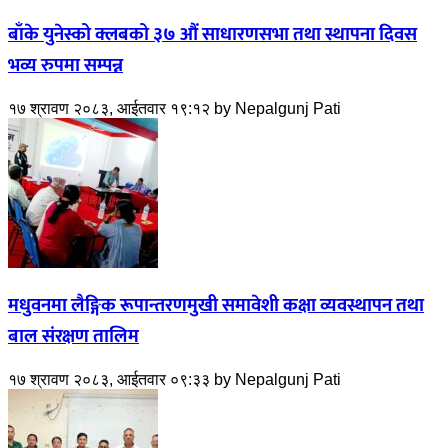
बाँके युनेस्को क्लबको ३७ औं साधारणसभा तथा स्थापना दिवस
भव्य रुपमा सम्पन्न
१७ श्रावण २०८३, आईतवार १९:१२
by
Nepalgunj Pati
मधुवनमा लैङ्गिक रूपान्तरणमुखी समावेशी कक्षा व्यवस्थापन तथा
बाल संरक्षण तालिम
१७ श्रावण २०८३, आईतवार ०९:३३
by
Nepalgunj Pati