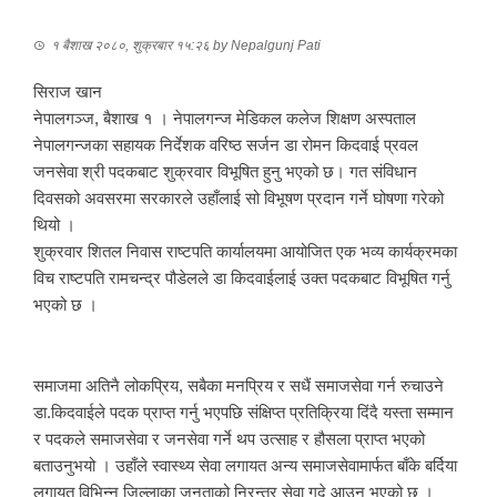
१ बैशाख २०८०, शुक्रबार १५:२६
by
Nepalgunj Pati
सिराज खान
नेपालगञ्ज, बैशाख १ । नेपालगन्ज मेडिकल कलेज शिक्षण अस्पताल
नेपालगन्जका सहायक निर्देशक वरिष्ठ सर्जन डा रोमन किदवाई प्रवल
जनसेवा श्री पदकबाट शुक्रवार विभूषित हुनु भएको छ। गत संविधान
दिवसको अवसरमा सरकारले उहाँलाई सो विभूषण प्रदान गर्ने घोषणा गरेको
थियो ।
शुक्रवार शितल निवास राष्टपति कार्यालयमा आयोजित एक भव्य कार्यक्रमका
विच राष्टपति रामचन्द्र पौडेलले डा किदवाईलाई उक्त पदकबाट विभूषित गर्नु
भएको छ ।
समाजमा अतिनै लोकप्रिय, सबैका मनप्रिय र सधैं समाजसेवा गर्न रुचाउने
डा.किदवाईले पदक प्राप्त गर्नु भएपछि संक्षिप्त प्रतिक्रिया दिंदै यस्ता सम्मान
र पदकले समाजसेवा र जनसेवा गर्ने थप उत्साह र हौसला प्राप्त भएको
बताउनुभयो । उहाँले स्वास्थ्य सेवा लगायत अन्य समाजसेवामार्फत बाँके बर्दिया
लगायत विभिन्न जिल्लाका जनताको निरन्तर सेवा गदेृ आउनु भएको छ ।