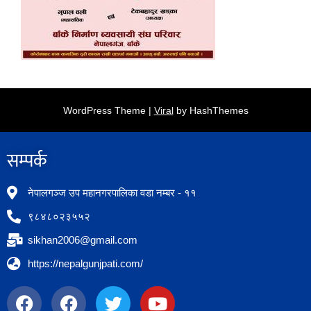
WordPress Theme |
Viral
by HashThemes
सम्पर्क​
नेपालगञ्ज उप महानगरपालिका वडा नम्बर - ११
९८४८०२३५५२
sikhan2006@gmail.com
https://nepalgunjpati.com/