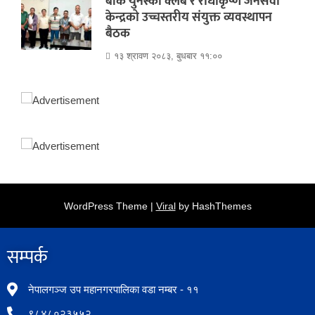
बाँके युनेस्को क्लब र राधाकृष्ण जनसेवा
केन्द्रको उच्चस्तरीय संयुक्त व्यवस्थापन
बैठक
१३ श्रावण २०८३, बुधबार ११:००
WordPress Theme |
Viral
by HashThemes
सम्पर्क​
नेपालगञ्ज उप महानगरपालिका वडा नम्बर - ११
९८४८०२३५५२