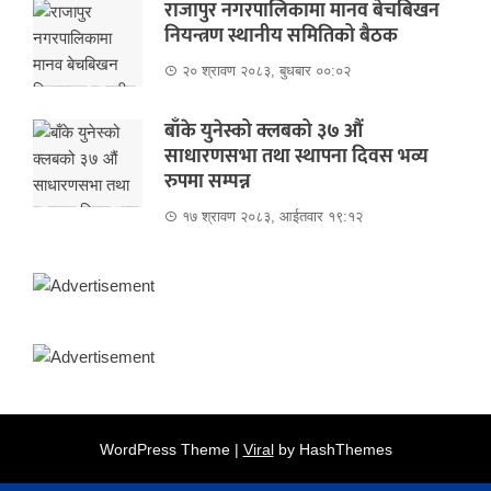
राजापुर नगरपालिकामा मानव बेचबिखन
नियन्त्रण स्थानीय समितिको बैठक
२० श्रावण २०८३, बुधबार ००:०२
बाँके युनेस्को क्लबको ३७ औं
साधारणसभा तथा स्थापना दिवस भव्य
रुपमा सम्पन्न
१७ श्रावण २०८३, आईतवार १९:१२
WordPress Theme |
Viral
by HashThemes