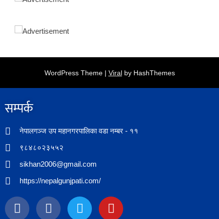
WordPress Theme |
Viral
by HashThemes
सम्पर्क​
नेपालगञ्ज उप महानगरपालिका वडा नम्बर - ११
९८४८०२३५५२
sikhan2006@gmail.com
https://nepalgunjpati.com/