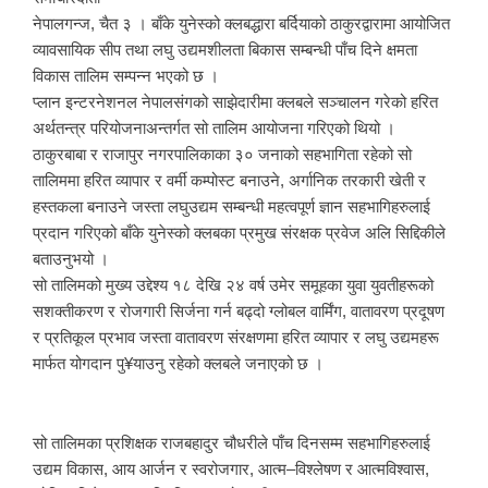
नेपालगन्ज, चैत ३ । बाँके युनेस्को क्लबद्धारा बर्दियाको ठाकुरद्वारामा आयोजित
व्यावसायिक सीप तथा लघु उद्यमशीलता बिकास सम्बन्धी पाँच दिने क्षमता
विकास तालिम सम्पन्न भएको छ ।
प्लान इन्टरनेशनल नेपालसंगको साझेदारीमा क्लबले सञ्चालन गरेको हरित
अर्थतन्त्र परियोजनाअन्तर्गत सो तालिम आयोजना गरिएको थियो ।
ठाकुरबाबा र राजापुर नगरपालिकाका ३० जनाको सहभागिता रहेको सो
तालिममा हरित व्यापार र वर्मी कम्पोस्ट बनाउने, अर्गानिक तरकारी खेती र
हस्तकला बनाउने जस्ता लघुउद्यम सम्बन्धी महत्वपूर्ण ज्ञान सहभागिहरुलाई
प्रदान गरिएको बाँके युनेस्को क्लबका प्रमुख संरक्षक प्रवेज अलि सिद्दिकीले
बताउनुभयो ।
सो तालिमको मुख्य उद्देश्य १८ देखि २४ वर्ष उमेर समूहका युवा युवतीहरूको
सशक्तीकरण र रोजगारी सिर्जना गर्न बढ्दो ग्लोबल वार्मिंग, वातावरण प्रदूषण
र प्रतिकूल प्रभाव जस्ता वातावरण संरक्षणमा हरित व्यापार र लघु उद्यमहरू
मार्फत योगदान पु¥याउनु रहेको क्लबले जनाएको छ ।
सो तालिमका प्रशिक्षक राजबहादुर चौधरीले पाँच दिनसम्म सहभागिहरुलाई
उद्यम विकास, आय आर्जन र स्वरोजगार, आत्म–विश्लेषण र आत्मविश्वास,