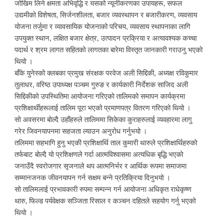
जोखिम लिने क्षमता अभिवृद्धि र यसको न्यूनीकरणका उपायहरू, सफल
उद्यमीको विशेषता, सिर्जनशीलता, बजार व्यवस्थापन र बजारीकरण, व्यवसाय
योजना तर्जुमा र व्यावसायिक योजनाको परिचय, व्यवसाय स्थापनाका लागि
उपयुक्त स्थान, लक्षित बजार क्षेत्र, उत्पादन प्रक्रिया र अत्यावश्यक कच्चा
पदार्थ र श्रम लागत सहितको लागतका बारेमा विस्तृत जानकारी गराउनु भएको
थियो ।
बाँके युनेस्को क्लबका प्रमुख संरक्षक परवेज अली सिद्दिकी, अध्यक्ष रविकुमार
तुलाधर, वरिष्ठ उपाध्यक्ष पञ्चम गुरुङ र कार्यकारी निर्देशक साजिद अली
सिद्दिकीको उपस्थितिमा आयोजना गरिएको तालिमको समापन कार्यक्रमा
प्रशिक्षार्थीहरूलाई तालिम पूरा भएको प्रमाणपत्र वितरण गरिएको थियो ।
सो अवसरमा बोल्दै उहाँहरुले तालिममा सिकेका कुराहरुलाई व्यवहारमा लागु
गरेर जिवनयापनमा सहजता ल्याउन अनुरोध गर्नुभयो ।
तलिममा सहभागि हुनु भएकी प्रशिक्षार्थि ताल कुमारी थारुले प्रशिक्षार्थिहरुको
तर्फबाट बोल्दै यो प्रशिक्षणले गर्दा आत्मविश्वासमा अत्यधिक बृद्धि भएको
जनाउँदै स्वरोजगार सृजनाले थप आत्मनिर्भर र आर्थिक रूपमा समाजमा
सम्मानजनक जीवनयापन गर्न सक्षम बन्ने प्रतिक्रिया दिनुभयो ।
सो तालिमलाई प्रभावकारी रुपमा सम्पन्न गर्न आयोजना अधिकृत राधेकृष्ण
थारु, फिल्ड पर्यवेक्षक सञ्जिता रिसाल र कञ्चन दहितले सहयोग गर्नु भएको
थियो ।