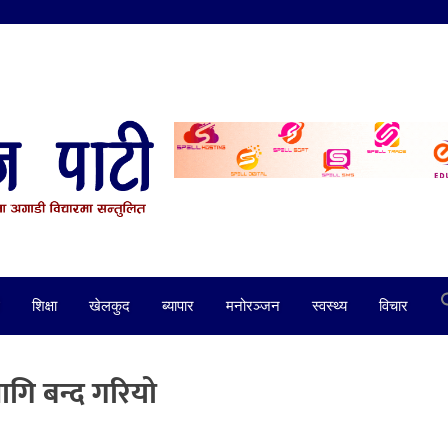
शिक्षा
खेलकुद
ब्यापार
मनोरञ्जन
स्वस्थ्य
विचार
गि बन्द गरियो