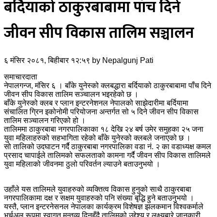
बर्दियाको ठाकुरबाबामा पाँच दिने
जीवन सीप विकास तालिम सञ्चालन
६ मंसिर २०८१, बिहीबार १२:५९
by
Nepalgunj Pati
समाचारदाता
नेपालगन्ज, मंसिर ६ । बाँके युनेस्को क्लबद्धारा बर्दियाको ठाकुरबाबामा पाँच दिने
जीवन सीप विकास तालिम सञ्चालन भइरहेको छ ।
बाँके युनेस्को क्लब र प्लान इन्टरनेशनल नेपालको साझेदारीमा बर्दियामा
संचालित ग्रिन इकोनोमी परियोजना अन्तर्गत सो ५ दिने जीवन सीप विकास
तालिम सञ्चालन गरिएको हो ।
तालिममा ठाकुरबाबा नगरपालिकाका १८ देखि २४ बर्ष उमेर समुहका २५ जना
युवा महिलाहरुको सहभागिता रहेको बाँके युनेस्को क्लबले जनाएको छ ।
सो तालिको उदघाटन गर्दै ठाकुरबाबा नगरपालिका वडा नं. २ का वडाध्यक्ष कमल
प्रसाद चापाईले तालिमको सफलताको कामना गर्दै जीवन सीप विकास तालिमले
युवा महिलाको जीवनमा ठुलो परिवर्तन ल्याउने बताउनुभयो ।
उहाँले यस तालिमले युवाहरुको व्यक्तित्व विकास हुनुको साथै ठाकुरबाबा
नगरपालिकामा दक्ष र सक्षम युवाहरुको पनि संख्या बृद्धि हुने बताउनुभयो ।
यस्तै, प्लान इन्टरनेसनल नेपालका कार्यक्रम विशेषज्ञ झलकमान विश्वकर्माले
भर्चुअल रूपमा स्वागत मन्तव्य दिनुहुँदै तालिमको उद्देश्य र लक्ष्यबारे जानकारी