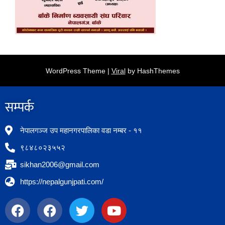
WordPress Theme |
Viral
by HashThemes
सम्पर्क​
नेपालगञ्ज उप महानगरपालिका वडा नम्बर - ११
९८४८०२३५५२
sikhan2006@gmail.com
https://nepalgunjpati.com/