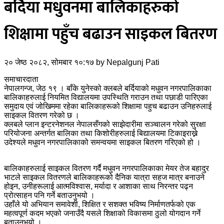
बर्दिया मधुवनमा बालिकाहरुको
शिक्षामा पहुँच बढाउन साइकल बितरण
२० जेष्ठ २०८२, सोमबार १०:१७
by
Nepalgunj Pati
समाचारदाता
नेपालगन्ज, जेठ १९ । बाँके युनेस्को क्लबले बर्दियाको मधुवन नगरपालिकाका
बालिकाहरुलाई नियमित विद्यालयमा उपस्थिति गराउन तथा पछाडी पारिएका
समुदाय एवं जोखिममा रहेका बालिकाहरूको शिक्षामा पहुच बढाउन उनिहरुलाई
साइकल वितरण गरेको छ ।
क्लबले प्लान इन्टरनेशनल नेपालसँगको साझेदारीमा सञ्चालन गरेको सुरक्षा
परियोजना अन्तर्गत बालिका तथा किशोरीहरुलाई बिद्यालयमा टिकाइराख्ने
उदेश्यले मधुवन नगरपालिकाको समन्वयमा साइकल बितरण गरिएको हो ।
बालिकाहरुलाई साइकल वितरण गर्दै मधुवन नगरपालिकाका मेयर तेज बहादुर
भाटले साइकल वितरणले बालिकाहरूको दैनिक यात्रा सहज मात्र बनाउने
होइन, उनीहरूलाई आत्मविश्वास, मर्यादा र आशाका साथ निरन्तर पढ्न
प्रोत्साहन पनि गर्ने बताउनुभयो ।
उहाँले यो अभियान समावेशी, शिक्षित र सशक्त भविष्य निर्माणतर्फको एक
महत्वपूर्ण कदम भएको जनाउँदै यसले शिक्षाको विकासमा ठुलो योगदान गर्ने
बताउनुभयो ।