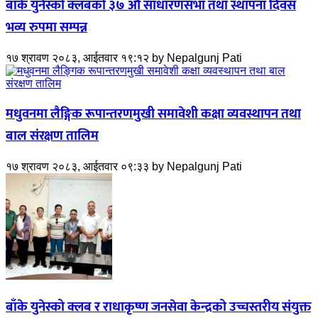
बाँके युनेस्को क्लबको ३७ औं साधारणसभा तथा स्थापना दिवस
भव्य रुपमा सम्पन्न
१७ श्रावण २०८३, आईतवार १९:१२
by
Nepalgunj Pati
मधुवनमा लैङ्गिक रूपान्तरणमुखी समावेशी कक्षा व्यवस्थापन तथा
बाल संरक्षण तालिम
१७ श्रावण २०८३, आईतवार ०९:३३
by
Nepalgunj Pati
बाँके युनेस्को क्लब र राधाकृष्ण जनसेवा केन्द्रको उच्चस्तरीय संयुक्त