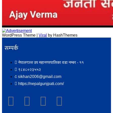
WordPress Theme |
Viral
by HashThemes
सम्पर्क​
नेपालगञ्ज उप महानगरपालिका वडा नम्बर - ११
९८४८०२३५५२
sikhan2006@gmail.com
https://nepalgunjpati.com/