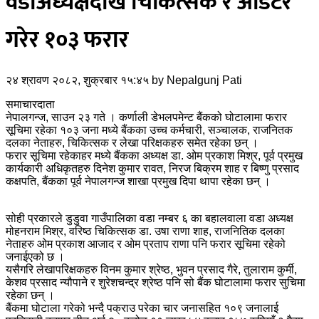
वडाअध्यक्षदेखि चिकित्सक र अडिटर
गरेर १०३ फरार
२४ श्रावण २०८२, शुक्रबार १५:४५
by
Nepalgunj Pati
समाचारदाता
नेपालगन्ज, साउन २३ गते । कर्णाली डेभलपमेन्ट बैंकको घोटालामा फरार
सूचिमा रहेका १०३ जना मध्ये बैंकका उच्च कर्मचारी, सञ्चालक, राजनितक
दलका नेताहरु, चिकित्सक र लेखा परिक्षकहरु समेत रहेका छन् ।
फरार सूचिमा रहेकाहर मध्ये बैंकका अध्यक्ष डा. ओम प्रकाश मिश्र, पूर्व प्रमुख
कार्यकारी अधिकृतहरु दिनेश कुमार रावत, निरज बिक्रम शाह र बिष्णु प्रसाद
कक्षपति, बैंकका पूर्व नेपालगन्ज शाखा प्रमुख दिपा थापा रहेका छन् ।
सोही प्रकारले डुडुवा गाउँपालिका वडा नम्बर ६ का बहालवाला वडा अध्यक्ष
मोहनराम मिश्र, वरिष्ठ चिकित्सक डा. उषा राणा शाह, राजनितिक दलका
नेताहरु ओम प्रकाश आजाद र ओम प्रताप राणा पनि फरार सूचिमा रहेको
जनाईएको छ ।
यसैगरि लेखापरिक्षकहरु विनम कुमार श्रेष्ठ, भुवन प्रसाद गैरे, तुलाराम कुर्मी,
केशव प्रसाद न्यौपाने र शुरेशचन्द्र श्रेष्ठ पनि सो बैंक घोटालामा फरार सुचिमा
रहेका छन् ।
बैंकमा घोटाला गरेको भन्दै पक्राउ परेका चार जनासहित १०९ जनालाई