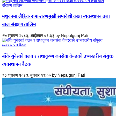
मधुवनमा लैङ्गिक रूपान्तरणमुखी समावेशी कक्षा व्यवस्थापन तथा
बाल संरक्षण तालिम
१७ श्रावण २०८३, आईतवार ०९:३३
by
Nepalgunj Pati
बाँके युनेस्को क्लब र राधाकृष्ण जनसेवा केन्द्रको उच्चस्तरीय संयुक्त
व्यवस्थापन बैठक
१३ श्रावण २०८३, बुधबार ११:००
by
Nepalgunj Pati