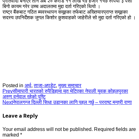
प्रतिवादी बनाएर तीन अर्ब २० करोड ११ लाख ५४ हजार १५७ रुपियाँ ३ पैसा
बिगो कायम गरेर उच्च अदालतमा मुद्दा दर्ता गरिएको थियो ।
राष्ट्र बैंकबाट गठित ब्यवस्थापन समूहका तर्फबाट अख्तियारप्राप्त समूहका
सदस्य उपनिर्देशक जुगल किशोर कुशवाहको जाहेरीले सो मुद्दा दर्ता गरिएको हो ।
Posted in
अर्थ
,
ताजा-अपडेट
,
मुख्य समाचार
Prev
सीमापारी भारतको रुपैडिहामा मृत भेटिएका नेपाली युवक कोहलपुरका
अरुण वर्नवाल रहेको पुष्टि
Next
नेपालगन्ज दिल्ली सिधा उडानका लागि पहल गर्छु – परराष्ट मन्त्री राणा
Leave a Reply
Your email address will not be published.
Required fields are
marked
*