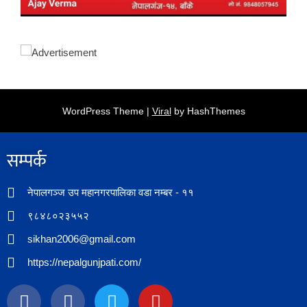
WordPress Theme |
Viral
by HashThemes
सम्पर्क​
नेपालगञ्ज उप महानगरपालिका वडा नम्बर - ११
९८४८०२३५५२
sikhan2006@gmail.com
https://nepalgunjpati.com/