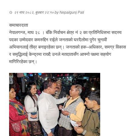
२९ माघ २०८२, बुधबार २२:१०
by
Nepalgunj Pati
समाचारदाता
नेपालगन्ज, माघ २८ । बाँके निर्वाचन क्षेत्र नं २ का प्रतिनिधिसभा सदस्य
पदका उम्मेदवार कमरुद्दिन राईले जनताको घरदैलोमा पुगेर चुनावी
अभियानलाई तीव्र बनाइरहेका छन्। जनताको हक–अधिकार, समग्र विकास
र समृद्धिलाई केन्द्रमा राख्दै उनले मतदातासँग आफ्नो पक्षमा सहयोग
मागिरिरहेका छन्।