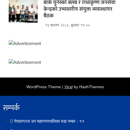
बाँके युनेस्को क्लब र राधाकृष्ण जनसेवा
केन्द्रको उच्चस्तरीय संयुक्त व्यवस्थापन
बैठक
१३ श्रावण २०८३, बुधबार ११:००
WordPress Theme |
Viral
by HashThemes
सम्पर्क​
नेपालगञ्ज उप महानगरपालिका वडा नम्बर - ११