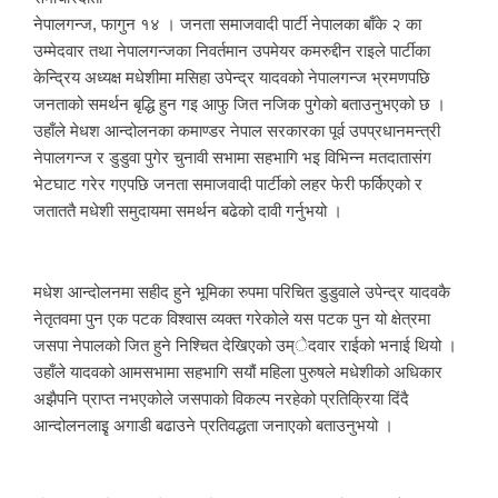
नेपालगन्ज, फागुन १४ । जनता समाजवादी पार्टी नेपालका बाँके २ का
उम्मेदवार तथा नेपालगन्जका निवर्तमान उपमेयर कमरुद्दीन राइले पार्टीका
केन्द्रिय अध्यक्ष मधेशीमा मसिहा उपेन्द्र यादवको नेपालगन्ज भ्रमणपछि
जनताको समर्थन बृद्धि हुन गइ आफु जित नजिक पुगेको बताउनुभएको छ ।
उहाँले मेधश आन्दोलनका कमाण्डर नेपाल सरकारका पूर्व उपप्रधानमन्त्री
नेपालगन्ज र डुडुवा पुगेर चुनावी सभामा सहभागि भइ विभिन्न मतदातासंग
भेटघाट गरेर गएपछि जनता समाजवादी पार्टीको लहर फेरी फर्किएको र
जताततै मधेशी समुदायमा समर्थन बढेको दावी गर्नुभयो ।
मधेश आन्दोलनमा सहीद हुने भूमिका रुपमा परिचित डुडुवाले उपेन्द्र यादवकै
नेतृतवमा पुन एक पटक विश्वास व्यक्त गरेकोले यस पटक पुन यो क्षेत्रमा
जसपा नेपालको जित हुने निश्चित देखिएको उम्ेदवार राईको भनाई थियो ।
उहाँले यादवको आमसभामा सहभागि सयौं महिला पुरुषले मधेशीको अधिकार
अझैपनि प्राप्त नभएकोले जसपाको विकल्प नरहेको प्रतिक्रिया दिंदै
आन्दोलनलाइृ अगाडी बढाउने प्रतिवद्धता जनाएको बताउनुभयो ।