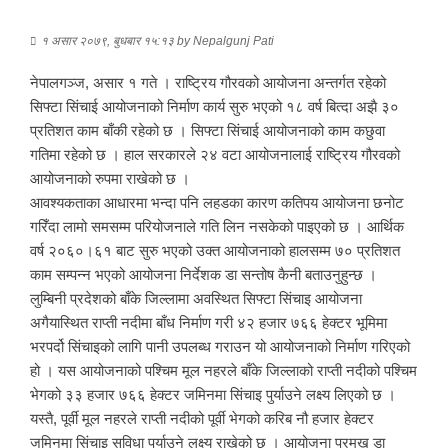
१ असार २०७९, बुधबार १५:१३
by
Nepalgunj Pati
नेपालगञ्ज, असार १ गते । राष्ट्रिय गौरवको आयोजना अन्तर्गत रहेको
सिफ्टा सिंचाई आयोजनाको निर्माण कार्य सुरु भएको १८ वर्ष बित्दा अझै ३०
प्रतिशत काम बाँकी रहेको छ । सिफ्टा सिंचाई आयोजनाको काम कछुवा
गतिमा रहेको छ । हाल सरकारले २४ वटा आयोजनालाई राष्ट्रिय गौरवको
आयोजनाको रुपमा राखेको छ ।
आवश्यकताका आधारमा भन्दा पनि लहडका कारण कतिपय आयोजना छनोट
गरिँदा लामो समसम्म परियोजनाले गति लिन नसकेको पाइएको छ । आर्थिक
वर्ष २०६०।६१ बाट सुरु भएको उक्त आयोजनाको हालसम्म ७० प्रतिशत
काम सम्पन्न भएको आयोजना निर्देशक डा सन्तोष कैनी बताउनुहुन्छ ।
लुम्बिनी प्रदेशको बाँके जिल्लामा अवस्थित सिफ्टा सिंचाइ आयोजना
अगैयास्थित राप्ती नदीमा बाँध निर्माण गरी ४२ हजार ७६६ हेक्टर भूमिमा
भरपर्दो सिंचाइको लागि पानी उपलब्ध गराउन यो आयोजनाको निर्माण गरिएको
हो । यस आयोजनाको पश्चिम मूल नहरले बाँके जिल्लाको राप्ती नदीको पश्चिम
भेगको ३३ हजार ७६६ हेक्टर जमिनमा सिंचाइ पुर्याउने लक्ष्य लिएको छ ।
यस्तै, पूर्वी मूल नहरले राप्ती नदीको पूर्वी भेगको करिब नौ हजार हेक्टर
जमिनमा सिंचाइ सुविधा पुर्याउने लक्ष्य राखेको छ । आयोजना प्रमुख डा