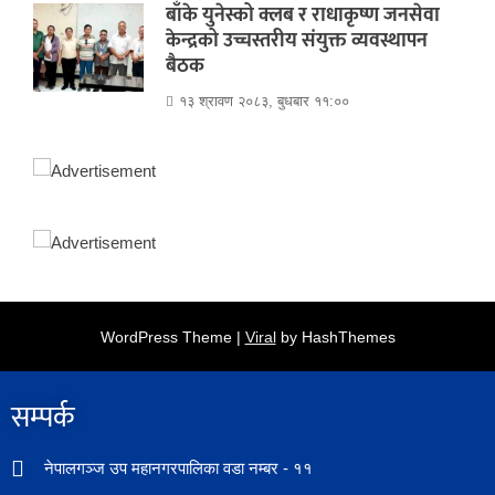
बाँके युनेस्को क्लब र राधाकृष्ण जनसेवा
केन्द्रको उच्चस्तरीय संयुक्त व्यवस्थापन
बैठक
१३ श्रावण २०८३, बुधबार ११:००
WordPress Theme |
Viral
by HashThemes
सम्पर्क​
नेपालगञ्ज उप महानगरपालिका वडा नम्बर - ११