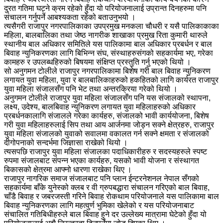
दु्रत गतिमा घट्ने क्रम रहेको हुँदा यो परियोजनालाई उप्रान्त दिनहरुमा पनि
संचालन गर्नुपर्ने आबश्यकता रहेको बताउनुभयो ।
त्यसैगरी राजापुर नगरपालिकाका उपप्रमुख मनकला चौधरी र यसै पालिकाकाका
महिला, बालबालिका तथा जेष्ठ नागरीक शाखाका प्रमुख रिता कुमारी थारुले
स्थानीय बाल अधिकार समितिले यस पालिकामा बाल अधिकार प्रबर्धन र बाल
बिवाह न्युनिकरणका लागि बिभिन्न संघ, संस्थाहरुसंगको सहकार्यमा भए, गरेका
कामहरु र उपलब्धहिरुको बिषयमा संक्षिप्त प्रस्तुति गर्नु भएको थियो ।
सो अनुगमन टोलीले राजापुर नगरपालिकामा बिशेष गरी बाल बिवाह न्युनिकरण
लगायत युवा महिला, युवा र बालबालिकाहरुको हकहितको लागि कार्यरत राजापुर
युवा महिला संजालसँग पनि भेट तथा अन्तरक्रिया गरेको थियो ।
अनुगमन टोलीले राजापुर युवा महिला संजालसँग पनि यस संजालको स्थापना,
लक्ष्य, उदेश्य, बालबिवाह न्युनिकरण लगायत युवा महिलाहरुको अधिकार
प्रबर्धनकालागि संजालले गरेका कार्यहरु, संजालको भावी कार्ययोजना, बिशेष
गरी युवा महिलाहरुलाई सिप तथा आय आर्जनमा जोड्न सक्ने क्षेत्रहरु, राजापुर
युवा महिला संजालको युवाको सवालमा वकालत गर्न सक्ने क्षमता र संजालको
दीगोपनाको सन्दर्भमा जिज्ञासा राखेको थियो ।
त्यसपछि राजापुर युवा महिला संजालका पदाधिकारीहरु र सदस्यहरुले स्पष्ट
रुपमा संजालबाट संपन्न भएका कार्यहरु, यसको भावी योजना र संस्थागत
बिकासको क्षेत्रमा आफ्नो धारणा राखेका थिए ।
राजापुर नागरिक समाज संजालबाट पनि प्लान ईन्टरनेशनल नेपाल सँगको
सहकार्यमा बाँके युनेस्को क्लब र वी ग्रुपबद्धारा संचालन गरिएको बाल बिवाह,
चाँडै बिवाह र जबरजस्ती गरिने बिवाह रोकथाम परियोजनाले यस पालिकामा बाल
बिवाह न्युनिकरणका लागि महत्वुर्ण भुमिका खेलेको र यस परियोजनाबाट
संचालित गतिबिधीहरुले बाल बिवाह हुने दर उल्लेख्य मात्रामा घेटेको हुँदा यो