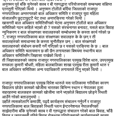
अनुगमन पुर्व बाँके युनेस्को क्लब र बी ग्रुपद्धारा परियोजनाको सम्बन्धमा संक्षिप्त
प्रस्तुती गरिएको थियो । अनुगमन टोलीले बर्दिया जिल्लाको राजापुर
नगरपालिका अन्तरगतको बाल अधिकार समिति र राजापुर युवा महिला
संजालसँग छुट्टाछुट्टै भेट तथा अन्तरक्रिया गरेको थियो ।
खासगरी बाल अधिकार समितिसँगको भेटमा अनुगमन टोलीले बाल अधिकार
समितिको गठन कहिले भएको हो ? यसको संरचनागत बनावट, यसले बाल बिवाह
न्युनिकरण र बाल संरक्षणका सवालहरुको सम्बोधनमा के कस्ता कार्य गरेको छ
?, राजपुर नगरपालिकामा बाल संरक्षणका सवालहरु के के छन् र ती
सवालहरुको समाधानमा के कस्ता चुनौतीहरु छन् । बाल संरक्षणको
सवालहरुको संबोधन कसरी गर्ने गरिएको छ र यसको प्रक्रिया के छ । बाल
अधिकार समिति चलायमान छ की छैन लगायतका बिषयमा स्थानीय बाल
अधिकार समितिसँग जिज्ञासा राखेको थियो ।
ती जिज्ञासाहरुको जवाफ राजापुर नगरपालिकाका प्रमुख दिपेश थारु, उपप्रमुख
मनकला कुमारी चौधरी, महिला बालबालिका शाखा प्रमुख रीता कुमारी थारु र
बाल अधिकार समितिका अन्य पदाधिकारी लगायतले दिनु भएको थियो ।
राजापुर नगरपालिकाका प्रमुख दिपेश थारुले यस पालिकामा गरीवीका कारण
बिद्यालय छोडेर कामको खोजीमा भारतका बिभिन्न स्थान र नेपालका ठुला
सहरहरुमा बालकहरु कामको खोजीमा जाने भएकोले बिद्यालय छोड्ने स्थिती
आउँने गरेको बताउनुभयो ।
उहाँले त्यसकोलागि कमाउँदै, पढ्दै कार्यक्रम संचालन गर्नुपर्ने र राजापुर
नगरपालिकामा बाल बिवाहको स्थिती प्लान ईन्टरनेशनल नेपालसँगको
साझेदारीमा बाँके युनेस्को क्लब र वी ग्रुपद्धारा संचालन गरेको बाल बिवाह, चाँडै
बिवाह र जवरजस्ती गरिने बिवाह रोकथाम परियोजनाको कार्यन्वयनको कारण