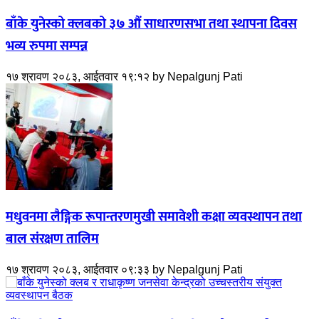
बाँके युनेस्को क्लबको ३७ औं साधारणसभा तथा स्थापना दिवस
भव्य रुपमा सम्पन्न
१७ श्रावण २०८३, आईतवार १९:१२
by
Nepalgunj Pati
मधुवनमा लैङ्गिक रूपान्तरणमुखी समावेशी कक्षा व्यवस्थापन तथा
बाल संरक्षण तालिम
१७ श्रावण २०८३, आईतवार ०९:३३
by
Nepalgunj Pati