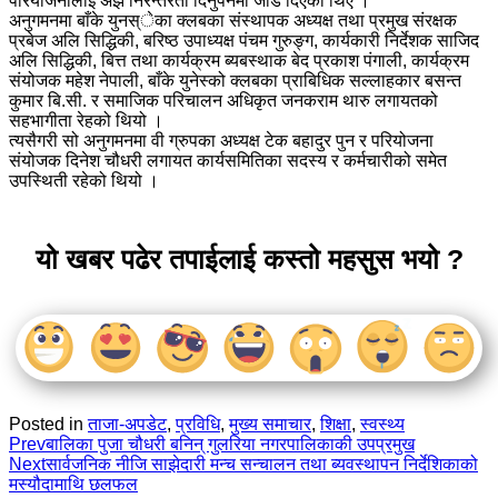
परियोजनालाई अझै निरन्तरता दिनुपर्नेमा जोड दिएका थिए ।
अनुगमनमा बाँके युनस्ेका क्लबका संस्थापक अध्यक्ष तथा प्रमुख संरक्षक
प्रबेज अलि सिद्धिकी, बरिष्ठ उपाध्यक्ष पंचम गुरुङ्ग, कार्यकारी निर्देशक साजिद
अलि सिद्धिकी, बित्त तथा कार्यक्रम ब्यबस्थाक बेद प्रकाश पंगाली, कार्यक्रम
संयोजक महेश नेपाली, बाँके युनेस्को क्लबका प्राबिधिक सल्लाहकार बसन्त
कुमार बि.सी. र समाजिक परिचालन अधिकृत जनकराम थारु लगायतको
सहभागीता रेहको थियो ।
त्यसैगरी सो अनुगमनमा वी ग्रुपका अध्यक्ष टेक बहादुर पुन र परियोजना
संयोजक दिनेश चौधरी लगायत कार्यसमितिका सदस्य र कर्मचारीको समेत
उपस्थिती रहेको थियो ।
यो खबर पढेर तपाईलाई कस्तो महसुस भयो ?
Posted in
ताजा-अपडेट
,
प्रविधि
,
मुख्य समाचार
,
शिक्षा
,
स्वस्थ्य
Prev
बालिका पुजा चौधरी बनिन् गुलरिया नगरपालिकाकी उपप्रमुख
Next
सार्वजनिक नीजि साझेदारी मन्च सन्चालन तथा ब्यवस्थापन निर्देशिकाको
मस्यौदामाथि छलफल