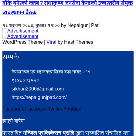
बाँके युनेस्को क्लब र राधाकृष्ण जनसेवा केन्द्रको उच्चस्तरीय संयुक्त
व्यवस्थापन बैठक
१३ श्रावण २०८३, बुधबार ११:००
by
Nepalgunj Pati
WordPress Theme |
Viral
by HashThemes
सम्पर्क​
नेपालगञ्ज उप महानगरपालिका वडा नम्बर - ११
९८४८०२३५५२
sikhan2006@gmail.com
https://nepalgunjpati.com/
Facebook
Facebook
Twitter
Youtube
हाम्रो बारेमा
मन्जिल प्रब्लिकेसन प्रालि
प्रस्तावित
द्धारा सञ्चालित संचालित यस