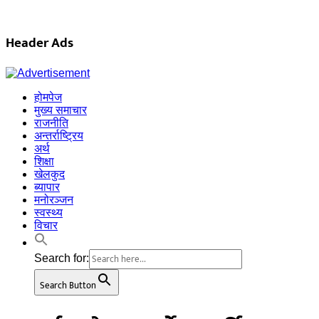
Skip
to
content
Header Ads
होमपेज
मुख्य समाचार
राजनीति
अन्तर्राष्ट्रिय
अर्थ
शिक्षा
खेलकुद
ब्यापार
मनोरञ्जन
स्वस्थ्य
विचार
Search for:
Search Button