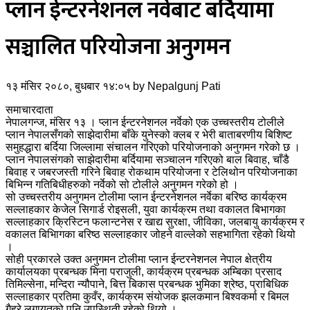
प्लान ईन्टरनेशनल नर्वेबाट बर्दियामा
सञ्चालित परियोजना अनुगमन
१३ मंसिर २०८०, बुधबार १४:०५
by
Nepalgunj Pati
समाचारदाता
नेपालगन्ज, मंसिर १३ । प्लान ईन्टरनेशनल नर्वेको एक उच्चस्तरीय टोलीले
प्लान नेपालसँगको साझेदारीमा बाँके युनेस्को क्लब र भेरी बाताबरणीय बिशिष्ट
समुहद्धारा बर्दिया जिल्लामा संचालन गरिएको परियोजनाको अनुगमन गरेको छ ।
प्लान नेपालसंगको साझेदारीमा बर्दियामा सञ्चालन गरिएको बाल बिवाह, चाँडै
बिवाह र जबरजस्ती गरिने बिवाह रोकथाम परियोजना र टेलिथोन परियोजनाका
बिभिन्न गतिबिधीहरुको नर्वेको सो टोलीले अनुगमन गरेको हो ।
सो उच्चस्तरीय अनुगमन टोलीमा प्लान ईन्टरनेशनल नर्वेका बरिष्ठ कार्यक्रम
सल्लाहकार केजेल सिगार्ड रोइसली, युवा कार्यक्रम तथा वकालत बिभागका
सल्लाहकार क्रिस्टिन फलान्टनेस र खाद्य सुरक्षा, जीविका, जलबायु कार्यक्रम र
वकालत बिभिागका बरिष्ठ सल्लाहकार जोहने वाल्लेको सहभागिता रहेको थियो
।
सोही प्रकारले उक्त अनुगमन टोलीमा प्लान ईन्टरनेशनल नेपाल क्षेत्रीय
कार्यालयका प्रबन्धक मिना पराजुली, कार्यक्रम प्रबन्धक अम्बिका प्रसाद
तिमिल्सेना, मन्दिरा न्यौपाने, बित्त बिकास प्रबन्धक भुमिका श्रेष्ठ, प्राबिधिक
सल्लाहकार प्रतिमा कुवँर, कार्यक्रम संयोजक झलकमान बिश्वकर्मा र बिमल
गैह्रे लगायतको पनि उपस्थिती रहेको थियो ।