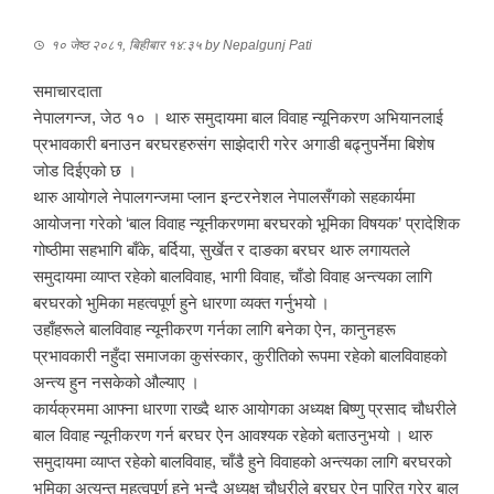
१० जेष्ठ २०८१, बिहीबार १४:३५
by
Nepalgunj Pati
समाचारदाता
नेपालगन्ज, जेठ १० । थारु समुदायमा बाल विवाह न्यूनिकरण अभियानलाई
प्रभावकारी बनाउन बरघरहरुसंग साझेदारी गरेर अगाडी बढ्नुपर्नेमा बिशेष
जोड दिईएको छ ।
थारु आयोगले नेपालगन्जमा प्लान इन्टरनेशल नेपालसँगको सहकार्यमा
आयोजना गरेको ‘बाल विवाह न्यूनीकरणमा बरघरको भूमिका विषयक’ प्रादेशिक
गोष्ठीमा सहभागि बाँके, बर्दिया, सुर्खेत र दाङका बरघर थारु लगायतले
समुदायमा व्याप्त रहेको बालविवाह, भागी विवाह, चाँडो विवाह अन्त्यका लागि
बरघरको भुमिका महत्वपूर्ण हुने धारणा व्यक्त गर्नुभयो ।
उहाँहरूले बालविवाह न्यूनीकरण गर्नका लागि बनेका ऐन, कानुनहरू
प्रभावकारी नहुँदा समाजका कुसंस्कार, कुरीतिको रूपमा रहेको बालविवाहको
अन्त्य हुन नसकेको औल्याए ।
कार्यक्रममा आफ्ना धारणा राख्दै थारु आयोगका अध्यक्ष बिष्णु प्रसाद चौधरीले
बाल विवाह न्यूनीकरण गर्न बरघर ऐन आवश्यक रहेको बताउनुभयो । थारु
समुदायमा व्याप्त रहेको बालविवाह, चाँडै हुने विवाहको अन्त्यका लागि बरघरको
भुमिका अत्यन्त महत्वपूर्ण हुने भन्दै अध्यक्ष चौधरीले बरघर ऐन पारित गरेर बाल