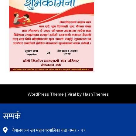
WordPress Theme |
Viral
by HashThemes
सम्पर्क​
नेपालगञ्ज उप महानगरपालिका वडा नम्बर - ११