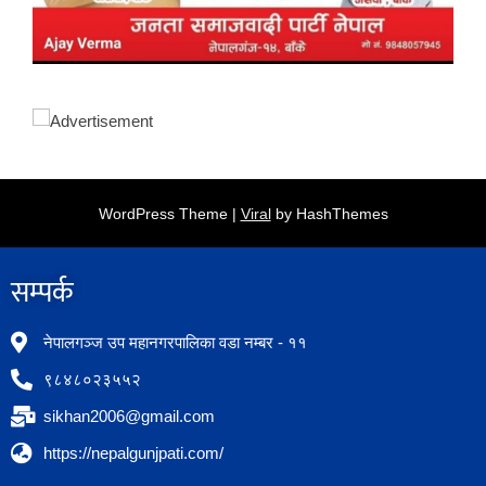
WordPress Theme |
Viral
by HashThemes
सम्पर्क​
नेपालगञ्ज उप महानगरपालिका वडा नम्बर - ११
९८४८०२३५५२
sikhan2006@gmail.com
https://nepalgunjpati.com/