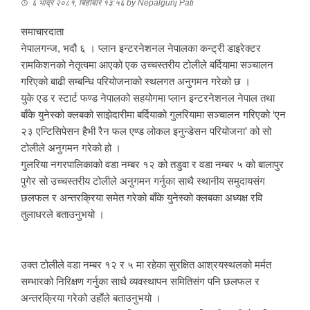
६ भाद्र २०८१, बिहीबार १३:५६
by
Nepalgunj Pati
समाचारदाता
नेपालगन्ज, भदौ ६ । प्लान इन्टरनेशनल नेपालका कन्ट्री डाइरेक्टर
रामकिशनको नेतृत्वमा आएको एक उच्चस्तरीय टोलीले बर्दियामा सञ्चालन
गरिएको बाढी सम्बन्धि परियोजनाको स्थलगत अनुगमन गरेको छ ।
युके एड र स्टार्ट फण्ड नेपालको सहयोगमा प्लान इन्टरनेशनल नेपाल तथा
बाँके युनेस्को क्लबको साझेदारीमा बर्दियाको गुलरियामा सञ्चालन गरिएको ‘एन
२३ एन्टिसिपेसन हैभी रैन फल एण्ड लोकल इनुन्डेसन परियोजना’ को सो
टोलीले अनुगमन गरेको हो ।
गुलरिया नगरपालिकाको वडा नम्बर १२ को तडुवा र वडा नम्बर ५ को बालापुर
पुगेर सो उच्चस्तरीय टोलीले अनुगमन गर्नुका साथै स्थानीय समुदायसंग
छलफल र अन्तरक्रिया समेत गरेको बाँके युनेस्को क्लबका अध्यक्ष रवि
तुलाधरले बताउनुभयो ।
उक्त टोलीले वडा नम्बर १२ र ५ मा रहेका सुरक्षित आश्रयस्थलको मर्मत
सम्भारको निरिक्षण गर्नुका साथै व्यवस्थापन समितिसंग पनि छलफल र
अन्तरक्रिया गरेको उहाँले बताउनुभयो ।