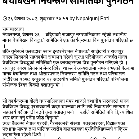
बेचबिखन नियन्त्रण समितिको पुनर्गठन
२६ बैशाख २०८२, शुक्रबार १४:५१
by
Nepalgunj Pati
समाचारदाता
नेपालगन्ज, बैशाख २६ । बदियाको राजापुर नगरपालिकामा रहेको स्थानीय
मानव बेचबिखन विरुद्धको समितिको एक कार्यक्रमका विच पुनर्गठन गरिएको छ
।
बाँके युनेस्को क्लबद्धारा प्लान इन्टरनेशनल नेपालको साझेदारी र राजापुर
नगरपालिकाको सहकार्यमा संचालन गरेको सुरक्षा परियोजना अन्तर्गत मानव
बेचबिखन विरुद्धको समितिको एक कार्यक्रमका विच पुनर्गठन गरिएको हो ।
राजापुर नगरपालिकाका मेयर दिपेश थारूको अध्यक्षतामा सम्पन्न भएको बैठकमा
मानब बेचबिखन तथा ओसारपसार नियन्त्रण समिति गठन तथा परिचालन
निर्देशिका २०७८ अनुसार १९ सदस्यीय समिति पुनर्गठन गरिएको परियोजना
संयोजक ईश्वर बिकले बताउनुभयो ।
सो कार्यक्रममा बोल्दै नगरपालिकाका मेयर थारुले स्थानीय सरकारले मानव
बेचबिखन विरुद्ध प्रभावकारी कदम चाल्नका लागि सबै निकायसंग समन्वय र
सहकार्य गर्दै अगाढी बढ्ने कुरा बताउनु भयो । उहाँले समितिले पनि क्रियाशिल
भएर काम गर्नु पर्नेमा जोड दिनुभयो ।
उक्त बैठकमा नेपाल प्रहरी, गैरसरकारी संस्था, पत्रकारहरू, विद्यालयका
प्रधानाध्यापक तथा पालिकास्तरीय बालक्लबका प्रतिनिधिहरूको सक्रिय
सहभागिता रहेको थियो ।