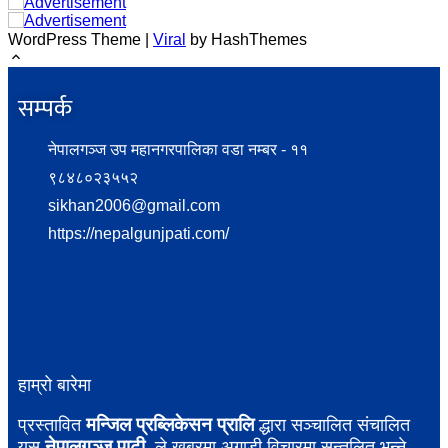
WordPress Theme |
Viral
by HashThemes
सम्पर्क​
नेपालगञ्ज उप महानगरपालिका वडा नम्बर - ११
९८४८०२३५५२
sikhan2006@gmail.com
https://nepalgunjpati.com/
हाम्रो बारेमा
मन्जिल प्रब्लिकेसन प्रालि
प्रस्तावित
द्धारा सञ्चालित संचालित
नेपालगञ्ज पाटी
यस
ले खबरमा अगाडी विचारमा सन्तुलित भन्ने