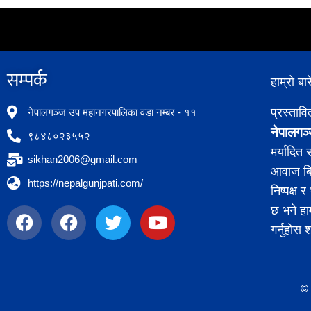
सम्पर्क​
हाम्रो बार
प्रस्ताव
नेपालगञ्ज उप महानगरपालिका वडा नम्बर - ११
नेपालगञ्
९८४८०२३५५२
मर्यादित
sikhan2006@gmail.com
आवाज बिह
https://nepalgunjpati.com/
निष्पक्ष
छ भने हा
गर्नुहोस 
© 