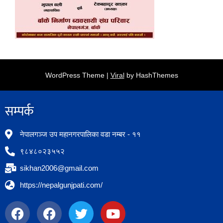
WordPress Theme |
Viral
by HashThemes
सम्पर्क​
नेपालगञ्ज उप महानगरपालिका वडा नम्बर - ११
९८४८०२३५५२
sikhan2006@gmail.com
https://nepalgunjpati.com/